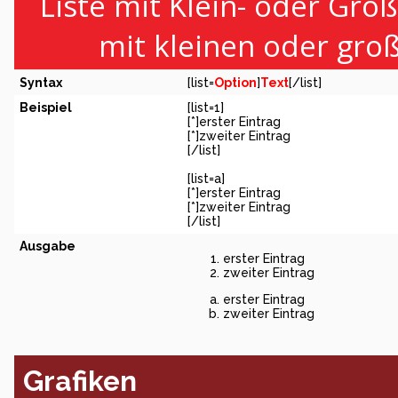
Liste mit Klein- oder Groß
mit kleinen oder gro
Syntax
[list=
Option
]
Text
[/list]
Beispiel
[list=1]
[*]erster Eintrag
[*]zweiter Eintrag
[/list]
[list=a]
[*]erster Eintrag
[*]zweiter Eintrag
[/list]
Ausgabe
erster Eintrag
zweiter Eintrag
erster Eintrag
zweiter Eintrag
Grafiken