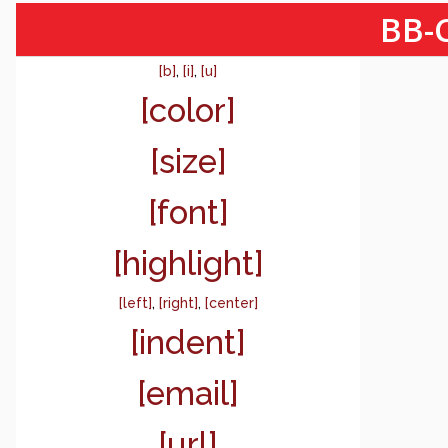
BB-C
[b]
,
[i]
,
[u]
[color]
[size]
[font]
[highlight]
[left]
,
[right]
,
[center]
[indent]
[email]
[url]