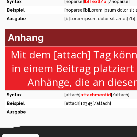
Syntax
[noparse]
[b]Text[/b]
[/noparse]
Beispiel
[noparse][b]Lorem ipsum dolor sit
Ausgabe
[b]Lorem ipsum dolor sit amet[/b]
Anhang
Mit dem [attach] Tag könn
in einem Beitrag platziert
Anhänge, die an diese
Syntax
[attach]
attachmentid
[/attach]
Beispiel
[attach]12345[/attach]
Ausgabe