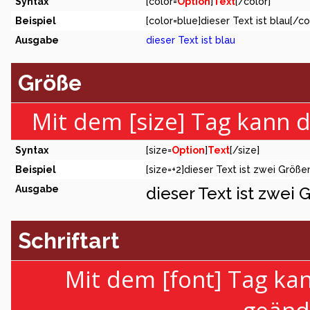
Syntax
[color=
Option
]
Text
[/color]
Beispiel
[color=blue]dieser Text ist blau[/co
Ausgabe
dieser Text ist blau
Größe
Mit dem [size] Tag kann 
Syntax
[size=
Option
]
Text
[/size]
Beispiel
[size=+2]dieser Text ist zwei Größe
Ausgabe
dieser Text ist zwei
Schriftart
Mit dem [font] Tag kan