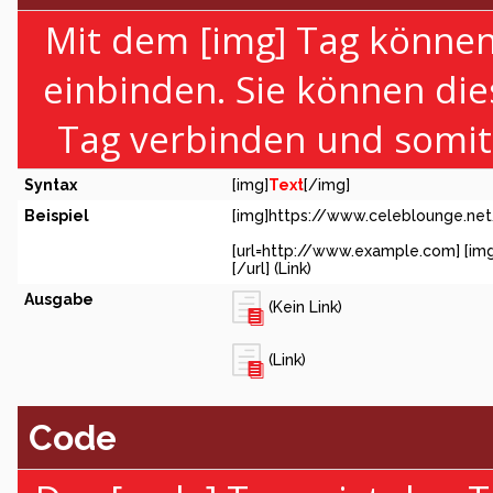
Mit dem [img] Tag können 
einbinden. Sie können di
Tag verbinden und somit e
Syntax
[img]
Text
[/img]
Beispiel
[img]https://www.celeblounge.net
[url=http://www.example.com] [im
[/url] (Link)
Ausgabe
(Kein Link)
(Link)
Code