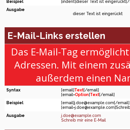
Beispiel
[indent]dieser Text ist eingerückt[/
Ausgabe
dieser Text ist eingerückt
E-Mail-Links erstellen
Das E-Mail-Tag ermöglicht
Adressen. Mit einem zus
außerdem einen Nam
Syntax
[email]
Text
[/email]
[email=
Option
]
Text
[/email]
Beispiel
[email]
j.doe@example.com
[/email]
[
email=j.doe@example.com
]Schreib
Ausgabe
j.doe@example.com
Schreib mir eine E-Mail