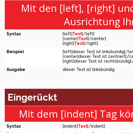
Mit den [left], [right] u
Ausrichtung Ih
Syntax
[left]
Text
[/left]
[center]
Text
[/center]
[right]
Text
[/right]
Beispiel
[left]dieser Text ist linksbündig[/le
[center]dieser Text ist zentriert[/c
[right]dieser Text ist rechtsbündig[
Ausgabe
dieser Text ist linksbündig
Eingerückt
Mit dem [indent] Tag kö
Syntax
[indent]
Text
[/indent]