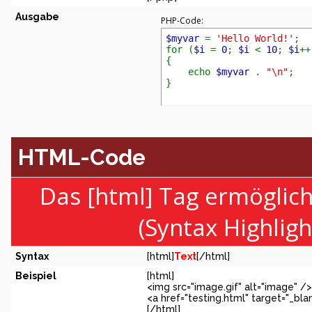
Ausgabe
PHP-Code:
$myvar
=
'Hello World!'
;
for (
$i
=
0
;
$i
<
10
;
$i
++
{
echo
$myvar
.
"\n"
;
}
HTML-Code
Das [html] Tag ermöglic
(Syntax Highlig
Syntax
[html]
Text
[/html]
Beispiel
[html]
<img src="image.gif" alt="image" />
<a href="testing.html" target="_bl
[/html]