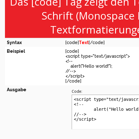
Das [code] Tag zeigt den T
Schrift (Monospace 
Textformatierunge
Syntax
[code]
Text
[/code]
Beispiel
[code]
<script type="text/javascript">
<!--
alert("Hello world!");
//-->
</script>
[/code]
Ausgabe
Code:
<script type="text/javascri
<!--

	alert("Hello world!");

//-->

</script>