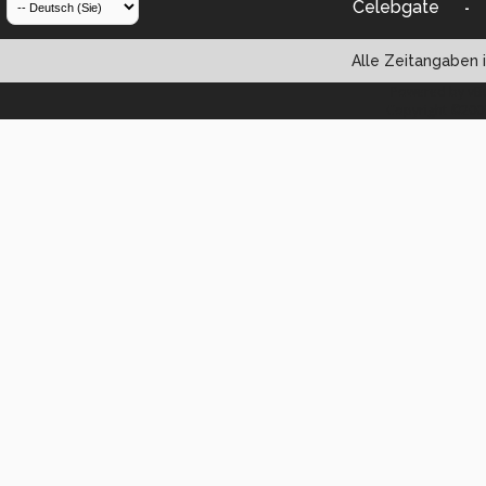
Celebgate
-
Alle Zeitangaben i
Powered by vBul
Copyright ©2000 