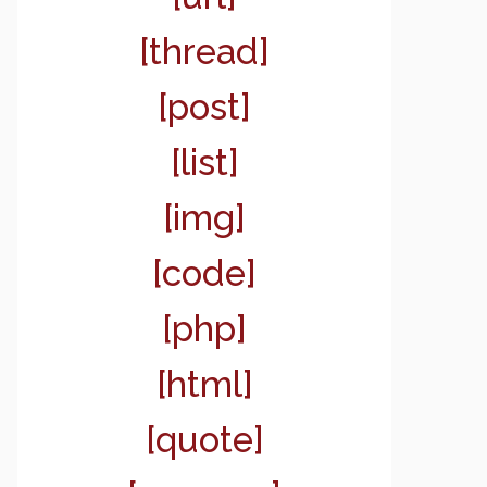
[thread]
[post]
[list]
[img]
[code]
[php]
[html]
[quote]