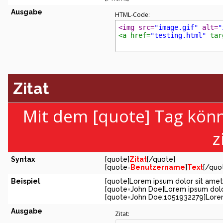
Ausgabe
HTML-Code:
<img src=
"image.gif"
 alt=
"
<a href=
"testing.html"
 tar
Zitat
Mit dem [quote] Tag kön
z
Syntax
[quote]
Zitat
[/quote]
[quote=
Benutzername
]
Text
[/quo
Beispiel
[quote]Lorem ipsum dolor sit amet
[quote=John Doe]Lorem ipsum dolo
[quote=John Doe;1051932279]Lorem
Ausgabe
Zitat: