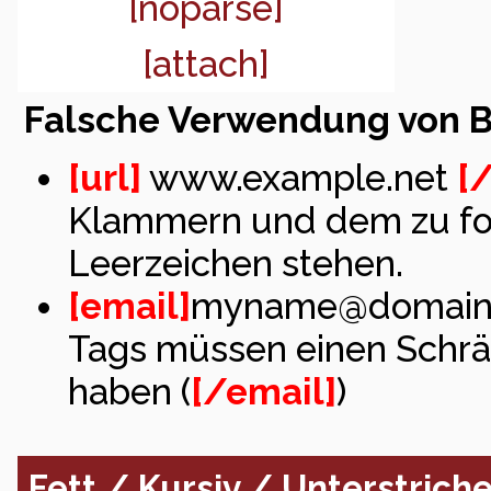
[noparse]
[attach]
Falsche Verwendung von 
[url]
www.example.net
[/
Klammern und dem zu for
Leerzeichen stehen.
[email]
myname@domain
Tags müssen einen Schr
haben (
[/email]
)
Fett / Kursiv / Unterstrich