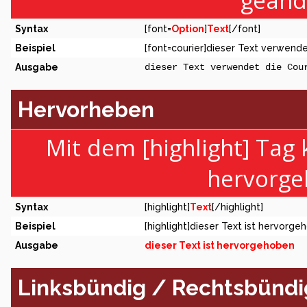
geänd
Syntax
[font=
Option
]
Text
[/font]
Beispiel
[font=courier]dieser Text verwendet
Ausgabe
dieser Text verwendet die Cou
Hervorheben
Mit dem [highlight] Tag
hervorge
Syntax
[highlight]
Text
[/highlight]
Beispiel
[highlight]dieser Text ist hervorge
Ausgabe
dieser Text ist hervorgehoben
Linksbündig / Rechtsbündig