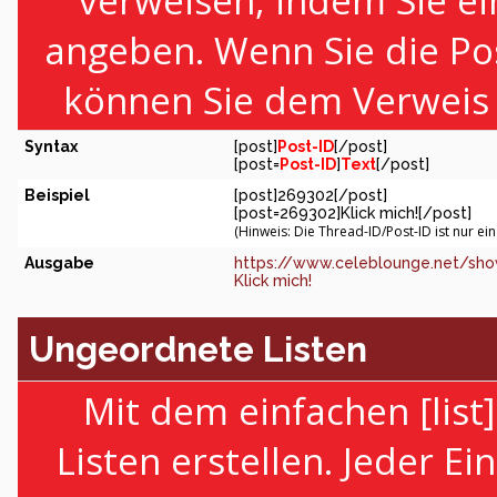
verweisen, indem Sie ei
angeben. Wenn Sie die Po
können Sie dem Verweis 
Syntax
[post]
Post-ID
[/post]
[post=
Post-ID
]
Text
[/post]
Beispiel
[post]269302[/post]
[post=269302]Klick mich![/post]
(Hinweis: Die Thread-ID/Post-ID ist nur ei
Ausgabe
https://www.celeblounge.net/sh
Klick mich!
Ungeordnete Listen
Mit dem einfachen [lis
Listen erstellen. Jeder Ei