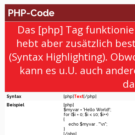
PHP-Code
Das [php] Tag funktionie
hebt aber zusätzlich be
(Syntax Highlighting). Obw
kann es u.U. auch ander
da
Syntax
[php]
Text
[/php]
Beispiel
[php]
$myvar = 'Hello World!';
for ($
i = 0; $i < 10; $i++)
{
echo $myvar . "\n";
}
[/php]