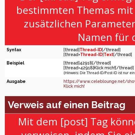
bestimmten Themas mit H
zusätzlichen Paramete
Namen für d
Syntax
[thread]
Thread-ID
[/thread]
[thread=
Thread-ID
]
Text
[/thread]
Beispiel
[thread]42918[/thread]
[thread=42918]Klick mich![/thread]
(Hinweis: Die Thread-ID/Post-ID ist nur ei
Ausgabe
https://www.celeblounge.net/sho
Klick mich!
Verweis auf einen Beitrag
Mit dem [post] Tag könn