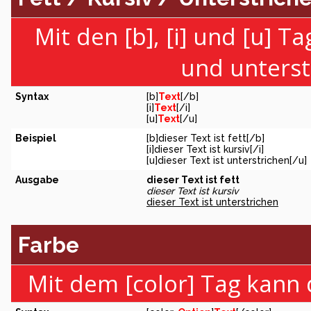
Mit den [b], [i] und [u] T
und unterst
Syntax
[b]
Text
[/b]
[i]
Text
[/i]
[u]
Text
[/u]
Beispiel
[b]dieser Text ist fett[/b]
[i]dieser Text ist kursiv[/i]
[u]dieser Text ist unterstrichen[/u]
Ausgabe
dieser Text ist fett
dieser Text ist kursiv
dieser Text ist unterstrichen
Farbe
Mit dem [color] Tag kann