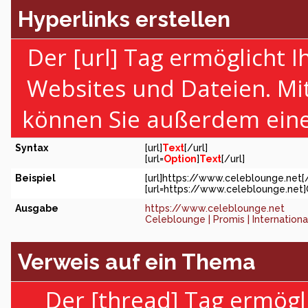
Hyperlinks erstellen
Der [url] Tag ermöglicht 
Websites und Dateien. Mi
können Sie außerdem eine
Syntax
[url]
Text
[/url]
[url=
Option
]
Text
[/url]
Beispiel
[url]https://www.celeblounge.net[/
[url=https://www.celeblounge.net]C
Ausgabe
https://www.celeblounge.net
Celeblounge | Promis | Internation
Verweis auf ein Thema
Der [thread] Tag ermögl