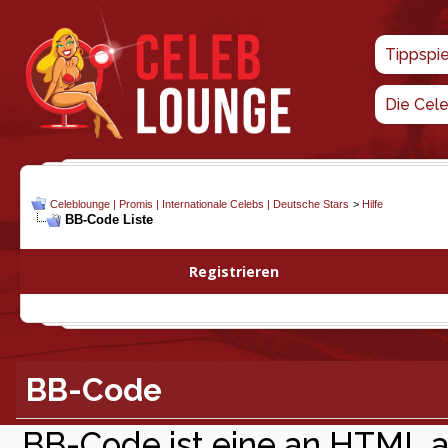
Tippspi
Die Cel
Celeblounge | Promis | Internationale Celebs | Deutsche Stars
>
Hilfe
BB-Code Liste
Registrieren
BB-Code
BB-Code ist eine an HTML 