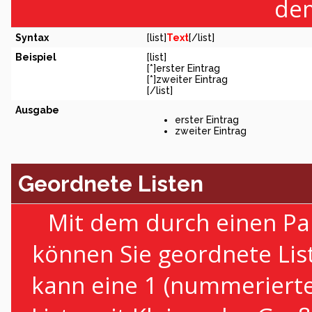
dem
Syntax
[list]
Text
[/list]
Beispiel
[list]
[*]erster Eintrag
[*]zweiter Eintrag
[/list]
Ausgabe
erster Eintrag
zweiter Eintrag
Geordnete Listen
Mit dem durch einen Par
können Sie geordnete Lis
kann eine 1 (nummerierte 