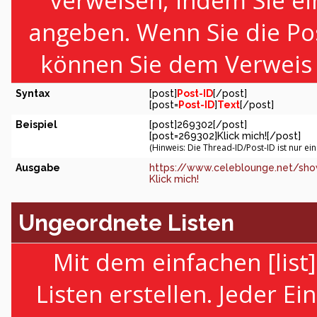
verweisen, indem Sie ei
angeben. Wenn Sie die Po
können Sie dem Verweis 
Syntax
[post]
Post-ID
[/post]
[post=
Post-ID
]
Text
[/post]
Beispiel
[post]269302[/post]
[post=269302]Klick mich![/post]
(Hinweis: Die Thread-ID/Post-ID ist nur ei
Ausgabe
https://www.celeblounge.net/sh
Klick mich!
Ungeordnete Listen
Mit dem einfachen [lis
Listen erstellen. Jeder Ei