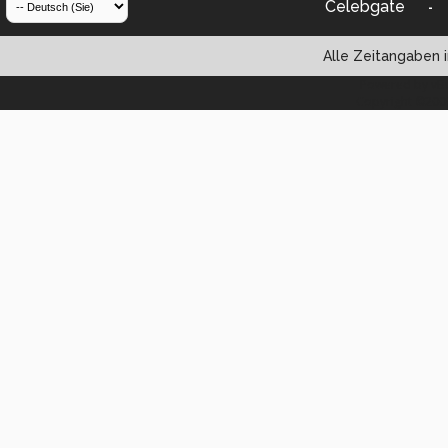
Celebgate
-
Alle Zeitangaben i
Powered by vBul
Copyright ©2000 