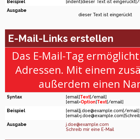
Beispiel
[indent]dieser Text ist eingerückt[/
Ausgabe
dieser Text ist eingerückt
E-Mail-Links erstellen
Das E-Mail-Tag ermöglicht
Adressen. Mit einem zus
außerdem einen Nam
Syntax
[email]
Text
[/email]
[email=
Option
]
Text
[/email]
Beispiel
[email]
j.doe@example.com
[/email]
[
email=j.doe@example.com
]Schreib
Ausgabe
j.doe@example.com
Schreib mir eine E-Mail