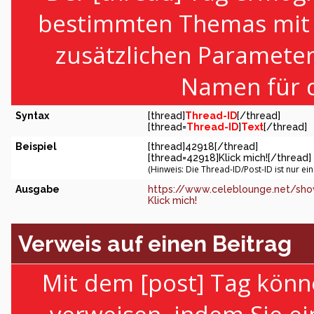
bestimmten Themas mit H
zusätzlichen Paramete
Namen für d
Syntax
[thread]
Thread-ID
[/thread]
[thread=
Thread-ID
]
Text
[/thread]
Beispiel
[thread]42918[/thread]
[thread=42918]Klick mich![/thread]
(Hinweis: Die Thread-ID/Post-ID ist nur ei
Ausgabe
https://www.celeblounge.net/sho
Klick mich!
Verweis auf einen Beitrag
Mit dem [post] Tag könn