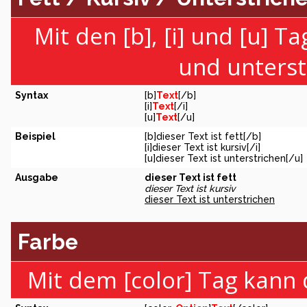
Mit den [b], [i] und [u] T
und unterst
Syntax
[b]
Text
[/b]
[i]
Text
[/i]
[u]
Text
[/u]
Beispiel
[b]dieser Text ist fett[/b]
[i]dieser Text ist kursiv[/i]
[u]dieser Text ist unterstrichen[/u]
Ausgabe
dieser Text ist fett
dieser Text ist kursiv
dieser Text ist unterstrichen
Farbe
Mit dem [color] Tag kann