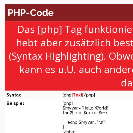
PHP-Code
Das [php] Tag funktionie
hebt aber zusätzlich be
(Syntax Highlighting). Obw
kann es u.U. auch ander
da
Syntax
[php]
Text
[/php]
Beispiel
[php]
$myvar = 'Hello World!';
for ($
i = 0; $i < 10; $i++)
{
echo $myvar . "\n";
}
[/php]