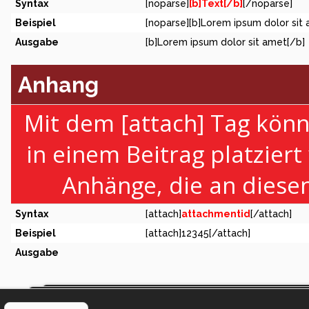
Syntax
[noparse]
[b]Text[/b]
[/noparse]
Beispiel
[noparse][b]Lorem ipsum dolor sit
Ausgabe
[b]Lorem ipsum dolor sit amet[/b]
Anhang
Mit dem [attach] Tag könn
in einem Beitrag platziert
Anhänge, die an diese
Syntax
[attach]
attachmentid
[/attach]
Beispiel
[attach]12345[/attach]
Ausgabe