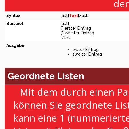
dem
Syntax
[list]
Text
[/list]
Beispiel
[list]
[*]erster Eintrag
[*]zweiter Eintrag
[/list]
Ausgabe
erster Eintrag
zweiter Eintrag
Geordnete Listen
Mit dem durch einen Par
können Sie geordnete Lis
kann eine 1 (nummerierte 