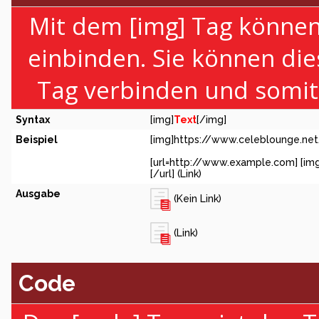
Mit dem [img] Tag können 
einbinden. Sie können di
Tag verbinden und somit e
Syntax
[img]
Text
[/img]
Beispiel
[img]https://www.celeblounge.net
[url=http://www.example.com] [im
[/url] (Link)
Ausgabe
(Kein Link)
(Link)
Code