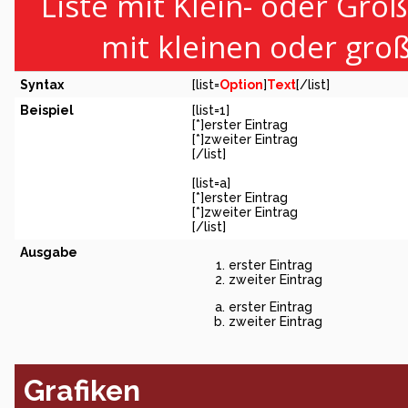
Liste mit Klein- oder Groß
mit kleinen oder gro
Syntax
[list=
Option
]
Text
[/list]
Beispiel
[list=1]
[*]erster Eintrag
[*]zweiter Eintrag
[/list]
[list=a]
[*]erster Eintrag
[*]zweiter Eintrag
[/list]
Ausgabe
erster Eintrag
zweiter Eintrag
erster Eintrag
zweiter Eintrag
Grafiken