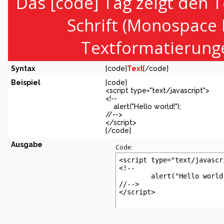
Das [code] Tag zeigt den T
Schrift (Monospace 
Textformatierunge
Syntax
[code]
Text
[/code]
Beispiel
[code]
<script type="text/javascript">
<!--
alert("Hello world!");
//-->
</script>
[/code]
Ausgabe
Code:
<script type="text/javascri
<!--

	alert("Hello world!");

//-->

</script>