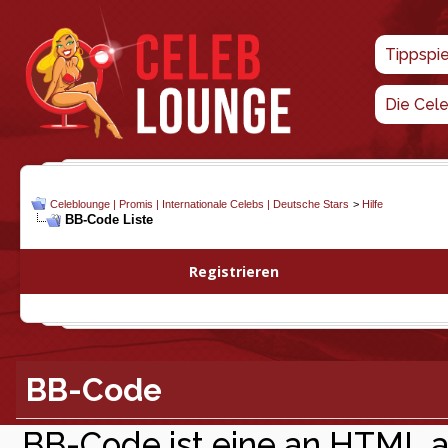
Tippspi
Die Cel
Celeblounge | Promis | Internationale Celebs | Deutsche Stars
>
Hilfe
BB-Code Liste
Registrieren
BB-Code
BB-Code ist eine an HTML 