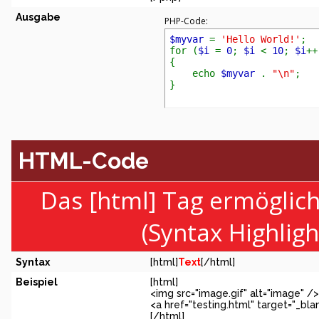
Ausgabe
PHP-Code:
$myvar
=
'Hello World!'
;
for (
$i
=
0
;
$i
<
10
;
$i
++
{
echo
$myvar
.
"\n"
;
}
HTML-Code
Das [html] Tag ermöglic
(Syntax Highlig
Syntax
[html]
Text
[/html]
Beispiel
[html]
<img src="image.gif" alt="image" />
<a href="testing.html" target="_bl
[/html]