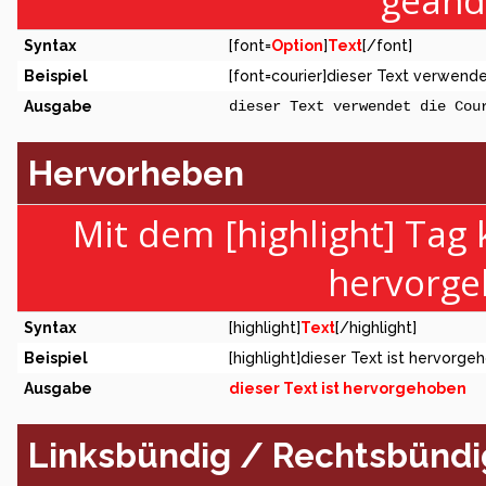
geänd
Syntax
[font=
Option
]
Text
[/font]
Beispiel
[font=courier]dieser Text verwendet
Ausgabe
dieser Text verwendet die Cou
Hervorheben
Mit dem [highlight] Tag
hervorge
Syntax
[highlight]
Text
[/highlight]
Beispiel
[highlight]dieser Text ist hervorge
Ausgabe
dieser Text ist hervorgehoben
Linksbündig / Rechtsbündig