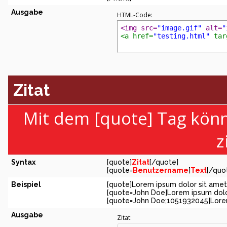
Ausgabe
HTML-Code:
<img src=
"image.gif"
 alt=
"
<a href=
"testing.html"
 tar
Zitat
Mit dem [quote] Tag kön
z
Syntax
[quote]
Zitat
[/quote]
[quote=
Benutzername
]
Text
[/quo
Beispiel
[quote]Lorem ipsum dolor sit amet
[quote=John Doe]Lorem ipsum dolo
[quote=John Doe;1051932045]Lorem
Ausgabe
Zitat: