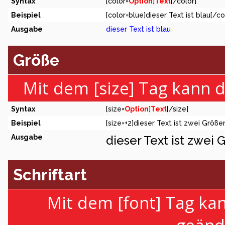
Syntax
[color=
Option
]
Text
[/color]
Beispiel
[color=blue]dieser Text ist blau[/co
Ausgabe
dieser Text ist blau
Größe
Mit dem [size] Tag kann 
Syntax
[size=
Option
]
Text
[/size]
Beispiel
[size=+2]dieser Text ist zwei Größe
Ausgabe
dieser Text ist zwei
Schriftart
Mit dem [font] Tag kan