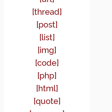
[thread]
[post]
[list]
[img]
[code]
[php]
[html]
[quote]