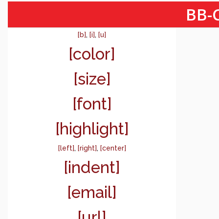
BB-C
[b]
,
[i]
,
[u]
[color]
[size]
[font]
[highlight]
[left]
,
[right]
,
[center]
[indent]
[email]
[url]