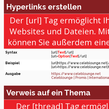
Hyperlinks erstellen
Der [url] Tag ermöglicht 
Websites und Dateien. Mi
können Sie außerdem eine
Syntax
[url]
Text
[/url]
[url=
Option
]
Text
[/url]
Beispiel
[url]https://www.celeblounge.net[/
[url=https://www.celeblounge.net]C
Ausgabe
https://www.celeblounge.net
Celeblounge | Promis | Internation
Verweis auf ein Thema
Der [thread] Tag ermögl