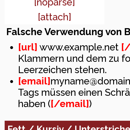
[noparse]
[attach]
Falsche Verwendung von 
[url]
www.example.net
[/
Klammern und dem zu for
Leerzeichen stehen.
[email]
myname@domain
Tags müssen einen Schr
haben (
[/email]
)
Fett / Kursiv / Unterstrich