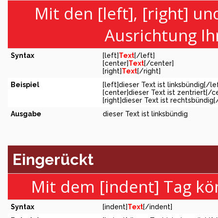
Mit den [left], [right] u
Ausrichtung Ih
Syntax
[left]
Text
[/left]
[center]
Text
[/center]
[right]
Text
[/right]
Beispiel
[left]dieser Text ist linksbündig[/le
[center]dieser Text ist zentriert[/c
[right]dieser Text ist rechtsbündig[
Ausgabe
dieser Text ist linksbündig
Eingerückt
Mit dem [indent] Tag kö
Syntax
[indent]
Text
[/indent]