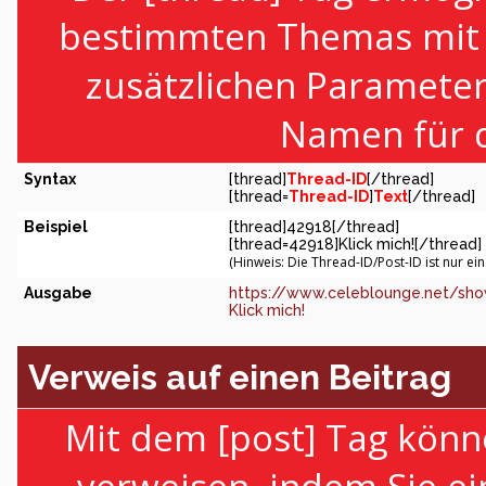
bestimmten Themas mit H
zusätzlichen Paramete
Namen für d
Syntax
[thread]
Thread-ID
[/thread]
[thread=
Thread-ID
]
Text
[/thread]
Beispiel
[thread]42918[/thread]
[thread=42918]Klick mich![/thread]
(Hinweis: Die Thread-ID/Post-ID ist nur ei
Ausgabe
https://www.celeblounge.net/sho
Klick mich!
Verweis auf einen Beitrag
Mit dem [post] Tag könn