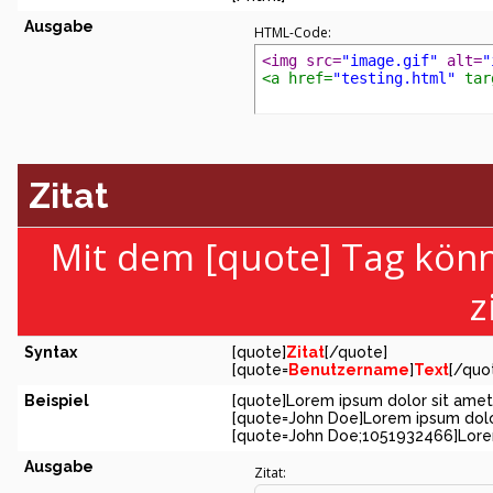
Ausgabe
HTML-Code:
<img src=
"image.gif"
 alt=
"
<a href=
"testing.html"
 tar
Zitat
Mit dem [quote] Tag kön
z
Syntax
[quote]
Zitat
[/quote]
[quote=
Benutzername
]
Text
[/quo
Beispiel
[quote]Lorem ipsum dolor sit amet
[quote=John Doe]Lorem ipsum dolo
[quote=John Doe;1051932466]Lorem
Ausgabe
Zitat: