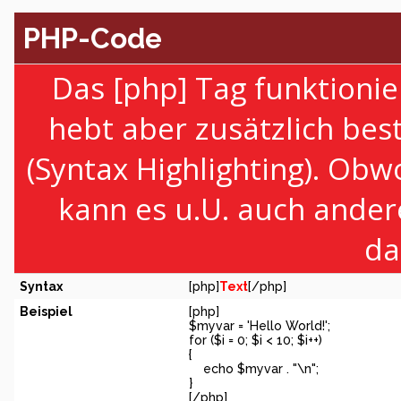
PHP-Code
Das [php] Tag funktionie
hebt aber zusätzlich be
(Syntax Highlighting). Obw
kann es u.U. auch ander
da
Syntax
[php]
Text
[/php]
Beispiel
[php]
$myvar = 'Hello World!';
for ($
i = 0; $i < 10; $i++)
{
echo $myvar . "\n";
}
[/php]