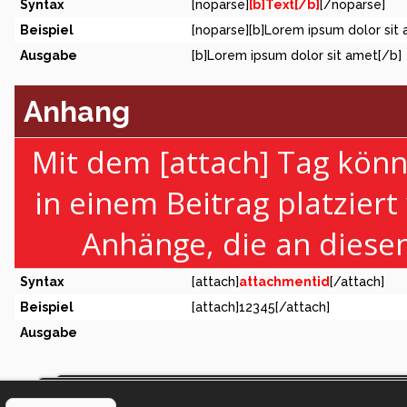
Syntax
[noparse]
[b]Text[/b]
[/noparse]
Beispiel
[noparse][b]Lorem ipsum dolor sit
Ausgabe
[b]Lorem ipsum dolor sit amet[/b]
Anhang
Mit dem [attach] Tag könn
in einem Beitrag platziert
Anhänge, die an diese
Syntax
[attach]
attachmentid
[/attach]
Beispiel
[attach]12345[/attach]
Ausgabe