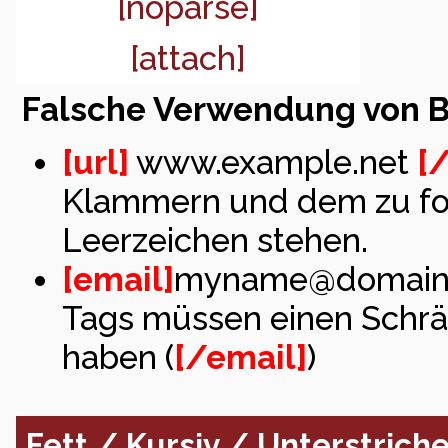
[noparse]
[attach]
Falsche Verwendung von 
[url]
www.example.net
[/
Klammern und dem zu for
Leerzeichen stehen.
[email]
myname@domain
Tags müssen einen Schr
haben (
[/email]
)
Fett / Kursiv / Unterstrich