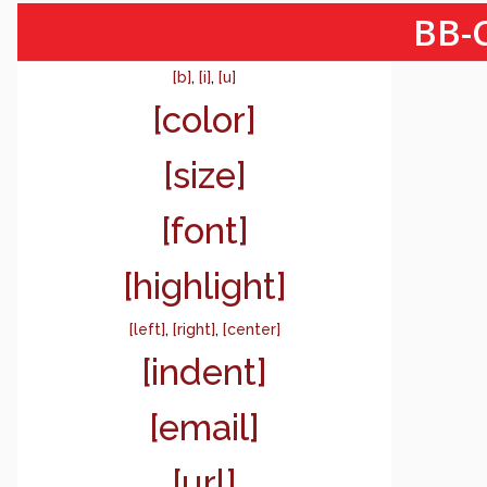
BB-C
[b]
,
[i]
,
[u]
[color]
[size]
[font]
[highlight]
[left]
,
[right]
,
[center]
[indent]
[email]
[url]