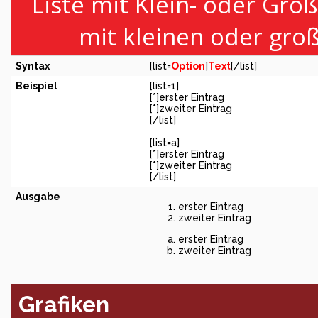
Liste mit Klein- oder Groß
mit kleinen oder gro
Syntax
[list=
Option
]
Text
[/list]
Beispiel
[list=1]
[*]erster Eintrag
[*]zweiter Eintrag
[/list]
[list=a]
[*]erster Eintrag
[*]zweiter Eintrag
[/list]
Ausgabe
erster Eintrag
zweiter Eintrag
erster Eintrag
zweiter Eintrag
Grafiken