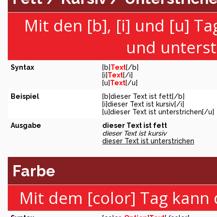
Mit den [b], [i] und [u] T
und unterst
Syntax
[b]
Text
[/b]
[i]
Text
[/i]
[u]
Text
[/u]
Beispiel
[b]dieser Text ist fett[/b]
[i]dieser Text ist kursiv[/i]
[u]dieser Text ist unterstrichen[/u]
Ausgabe
dieser Text ist fett
dieser Text ist kursiv
dieser Text ist unterstrichen
Farbe
Mit dem [color] Tag kann