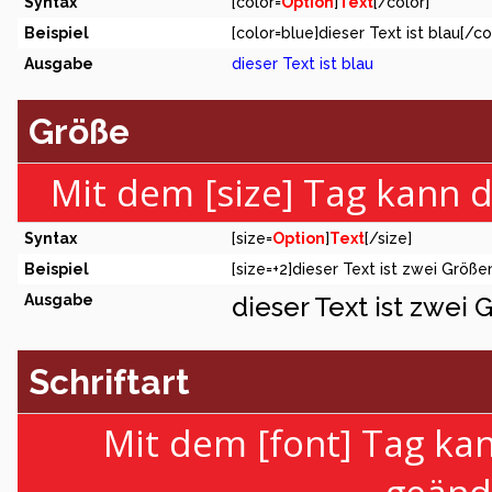
Syntax
[color=
Option
]
Text
[/color]
Beispiel
[color=blue]dieser Text ist blau[/co
Ausgabe
dieser Text ist blau
Größe
Mit dem [size] Tag kann 
Syntax
[size=
Option
]
Text
[/size]
Beispiel
[size=+2]dieser Text ist zwei Größe
Ausgabe
dieser Text ist zwei
Schriftart
Mit dem [font] Tag kan