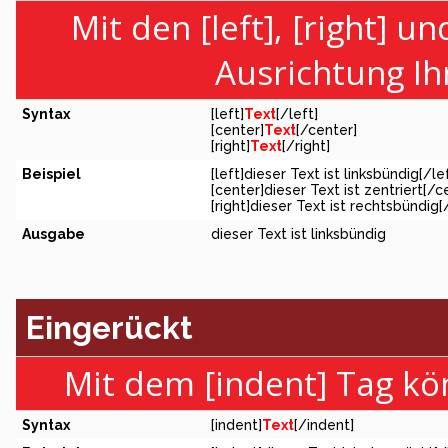
Mit den [left], [right] u
Ausrichtung Ih
Syntax
[left]
Text
[/left]
[center]
Text
[/center]
[right]
Text
[/right]
Beispiel
[left]dieser Text ist linksbündig[/le
[center]dieser Text ist zentriert[/c
[right]dieser Text ist rechtsbündig[
Ausgabe
dieser Text ist linksbündig
Eingerückt
Mit dem [indent] Tag kö
Syntax
[indent]
Text
[/indent]