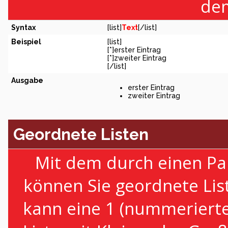
dem
Syntax
[list]
Text
[/list]
Beispiel
[list]
[*]erster Eintrag
[*]zweiter Eintrag
[/list]
Ausgabe
erster Eintrag
zweiter Eintrag
Geordnete Listen
Mit dem durch einen Par
können Sie geordnete Lis
kann eine 1 (nummerierte 