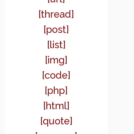
[thread]
[post]
[list]
[img]
[code]
[php]
[html]
[quote]