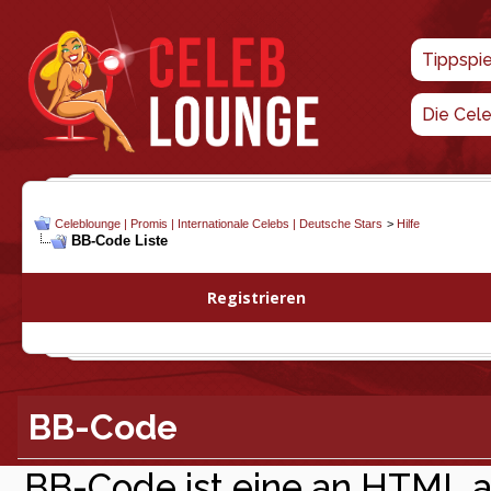
Tippspi
Die Cel
Celeblounge | Promis | Internationale Celebs | Deutsche Stars
>
Hilfe
BB-Code Liste
Registrieren
BB-Code
BB-Code ist eine an HTML 