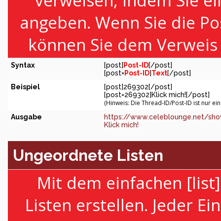
verweisen, indem Sie ei
angeben. Wenn Sie die Po
können Sie dem Verweis 
Syntax
[post]
Post-ID
[/post]
[post=
Post-ID
]
Text
[/post]
Beispiel
[post]269302[/post]
[post=269302]Klick mich![/post]
(Hinweis: Die Thread-ID/Post-ID ist nur ei
Ausgabe
https://www.celeblounge.net/sh
Klick mich!
Ungeordnete Listen
Mit dem einfachen [lis
Listen erstellen. Jeder Ei