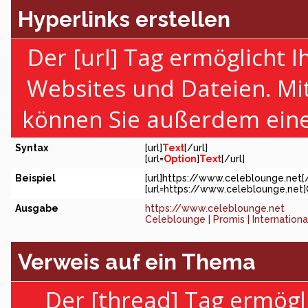
Hyperlinks erstellen
Der [url] Tag ermöglicht 
Websites und Dateien. Mi
können Sie außerdem eine
Syntax
[url]
Text
[/url]
[url=
Option
]
Text
[/url]
Beispiel
[url]https://www.celeblounge.net[/
[url=https://www.celeblounge.net]C
Ausgabe
https://www.celeblounge.net
Celeblounge | Promis | Internation
Verweis auf ein Thema
Der [thread] Tag ermögl