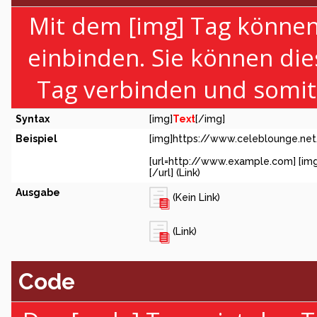
Mit dem [img] Tag können 
einbinden. Sie können di
Tag verbinden und somit e
Syntax
[img]
Text
[/img]
Beispiel
[img]https://www.celeblounge.net
[url=http://www.example.com] [im
[/url] (Link)
Ausgabe
(Kein Link)
(Link)
Code