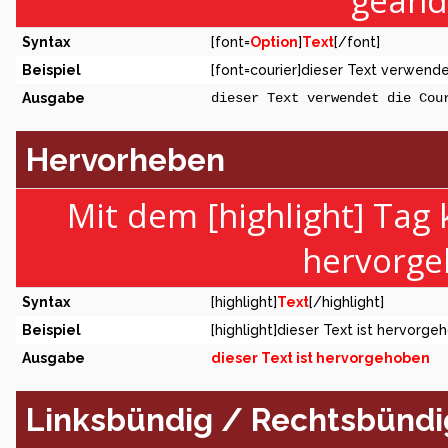
geänd
Syntax
[font=
Option
]
Text
[/font]
Beispiel
[font=courier]dieser Text verwendet
Ausgabe
dieser Text verwendet die Cou
Hervorheben
Mit dem [highlight] Tag
hervorge
Syntax
[highlight]
Text
[/highlight]
Beispiel
[highlight]dieser Text ist hervorge
Ausgabe
dieser Text ist hervorgehoben
Linksbündig / Rechtsbündig