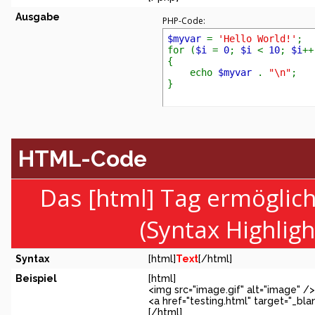
Ausgabe
PHP-Code:
$myvar
=
'Hello World!'
;
for (
$i
=
0
;
$i
<
10
;
$i
++
{
echo
$myvar
.
"\n"
;
}
HTML-Code
Das [html] Tag ermöglic
(Syntax Highlig
Syntax
[html]
Text
[/html]
Beispiel
[html]
<img src="image.gif" alt="image" />
<a href="testing.html" target="_bl
[/html]