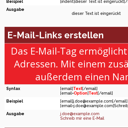
Beispiel
[indent]dieser Text ist eingerückt[/
Ausgabe
dieser Text ist eingerückt
E-Mail-Links erstellen
Das E-Mail-Tag ermöglicht
Adressen. Mit einem zus
außerdem einen Nam
Syntax
[email]
Text
[/email]
[email=
Option
]
Text
[/email]
Beispiel
[email]
j.doe@example.com
[/email]
[
email=j.doe@example.com
]Schreib
Ausgabe
j.doe@example.com
Schreib mir eine E-Mail