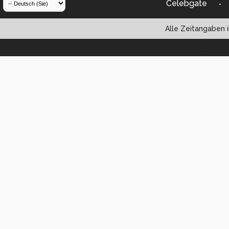
Celebgate
-
Alle Zeitangaben i
Powered by vBul
Copyright ©2000 