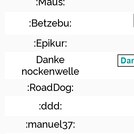
:Maus:
:Betzebu:
:Epikur:
Danke
nockenwelle
:RoadDog:
:ddd:
:manuel37: