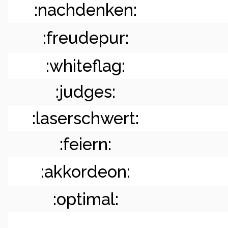
:nachdenken:
:freudepur:
:whiteflag:
:judges:
:laserschwert:
:feiern:
:akkordeon:
:optimal: