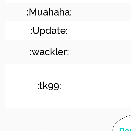
:Muahaha:
:Update:
:wackler:
:tk99: