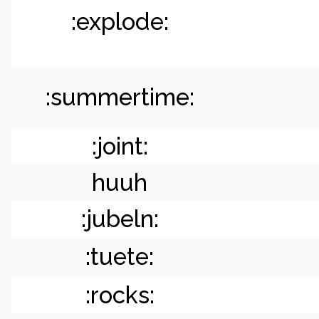
:explode:
:summertime:
:joint:
huuh
:jubeln:
:tuete:
:rocks: