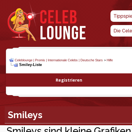
Tippspi
Die Cel
Celeblounge | Promis | Internationale Celebs | Deutsche Stars
>
Hilfe
Smiley-Liste
Registrieren
Smileys
Smileys sind kleine Grafiken