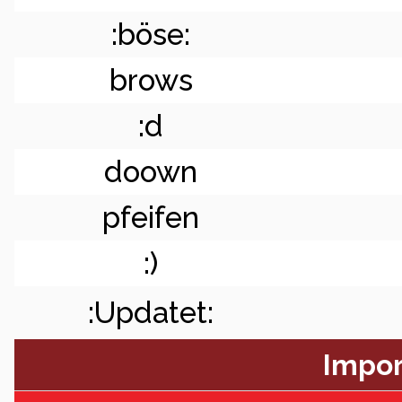
:böse:
brows
:d
doown
pfeifen
:)
:Updatet:
Impor