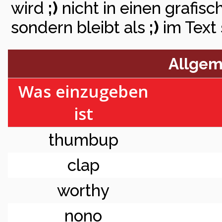
wird
;)
nicht in einen grafi
sondern bleibt als
;)
im Text 
Allgem
Was einzugeben
ist
thumbup
clap
worthy
nono