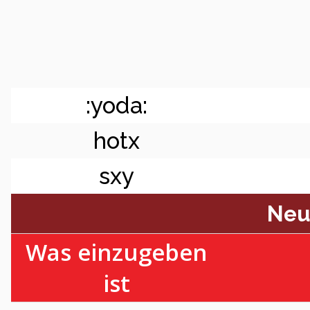
:yoda:
hotx
sxy
Neu
Was einzugeben
ist