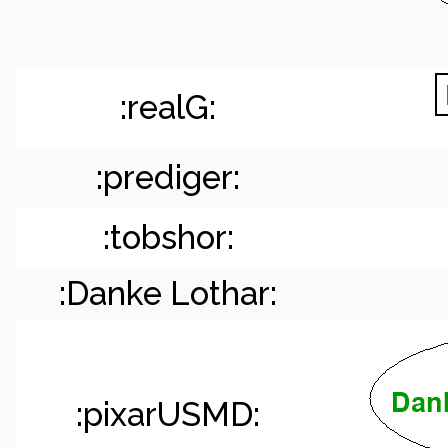
:realG:
:prediger:
:tobshor:
:Danke Lothar:
:pixarUSMD: