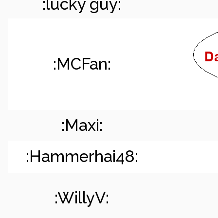
:lucky guy:
:MCFan:
:Maxi:
:Hammerhai48:
:WillyV: