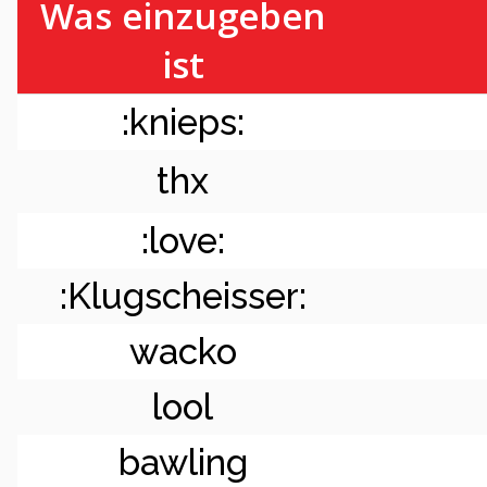
Was einzugeben
ist
:knieps:
thx
:love:
:Klugscheisser:
wacko
lool
bawling