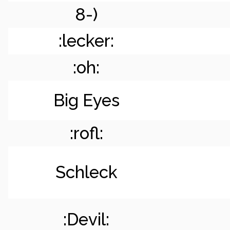
8-)
:lecker:
:oh:
Big Eyes
:rofl:
Schleck
:Devil: