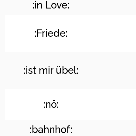
:in Love:
:Friede:
:ist mir übel:
:nö:
:bahnhof: