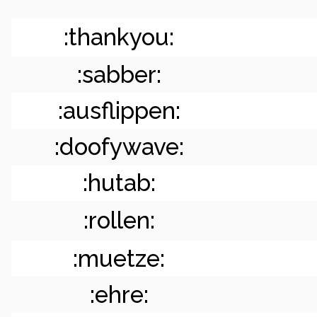
:thankyou:
:sabber:
:ausflippen:
:doofywave:
:hutab:
:rollen:
:muetze:
:ehre: