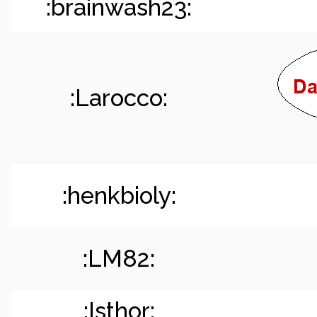
:brainwash23:
:Larocco:
:henkbioly:
:LM82:
:Isthor: