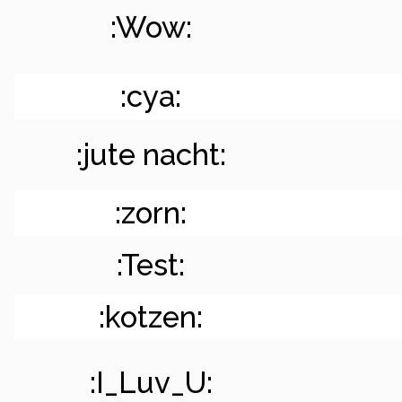
:Wow:
:cya:
:jute nacht:
:zorn:
:Test:
:kotzen:
:I_Luv_U: