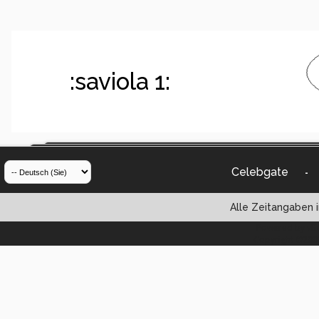
:saviola 1:
Celebgate
-
Alle Zeitangaben i
Powered by vBul
Copyright ©2000 