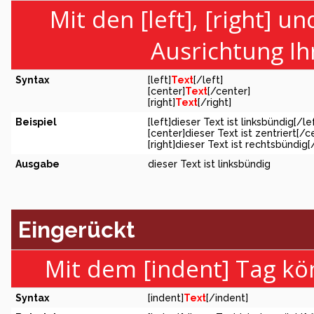
Mit den [left], [right] u
Ausrichtung Ih
Syntax
[left]
Text
[/left]
[center]
Text
[/center]
[right]
Text
[/right]
Beispiel
[left]dieser Text ist linksbündig[/le
[center]dieser Text ist zentriert[/c
[right]dieser Text ist rechtsbündig[
Ausgabe
dieser Text ist linksbündig
Eingerückt
Mit dem [indent] Tag kö
Syntax
[indent]
Text
[/indent]