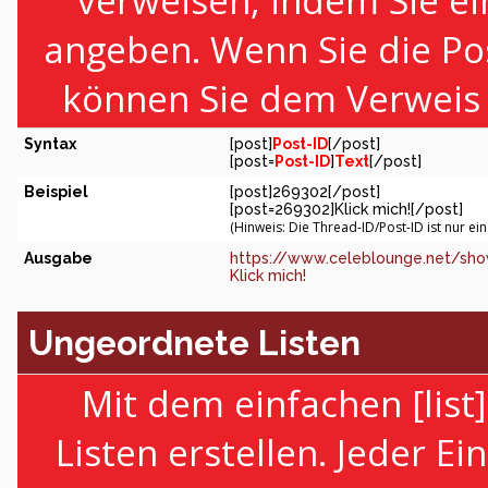
verweisen, indem Sie ei
angeben. Wenn Sie die Po
können Sie dem Verweis 
Syntax
[post]
Post-ID
[/post]
[post=
Post-ID
]
Text
[/post]
Beispiel
[post]269302[/post]
[post=269302]Klick mich![/post]
(Hinweis: Die Thread-ID/Post-ID ist nur ei
Ausgabe
https://www.celeblounge.net/sh
Klick mich!
Ungeordnete Listen
Mit dem einfachen [lis
Listen erstellen. Jeder Ei