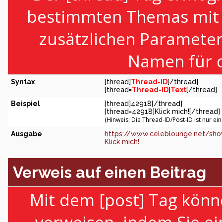
bestimmten Themas mit H
zusätzlichen Paramete
Namen für d
Syntax
[thread]
Thread-ID
[/thread]
[thread=
Thread-ID
]
Text
[/thread]
Beispiel
[thread]42918[/thread]
[thread=42918]Klick mich![/thread]
(Hinweis: Die Thread-ID/Post-ID ist nur ei
Ausgabe
https://www.celeblounge.net/sho
Klick mich!
Verweis auf einen Beitrag
Mit dem [post] Tag könn