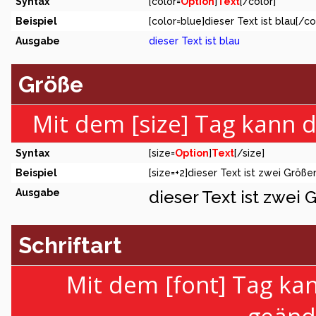
Syntax
[color=
Option
]
Text
[/color]
Beispiel
[color=blue]dieser Text ist blau[/co
Ausgabe
dieser Text ist blau
Größe
Mit dem [size] Tag kann 
Syntax
[size=
Option
]
Text
[/size]
Beispiel
[size=+2]dieser Text ist zwei Größe
Ausgabe
dieser Text ist zwei
Schriftart
Mit dem [font] Tag kan