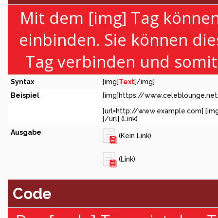
Mit dem [img] Tag können 
einbinden. Sie können di
Tag verbinden und somit e
Syntax
[img]
Text
[/img]
Beispiel
[img]https://www.celeblounge.net
[url=http://www.example.com] [im
[/url] (Link)
Ausgabe
(Kein Link)
(Link)
Code