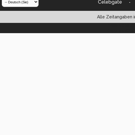
Celebgate
-
Alle Zeitangaben i
Powered by vBul
Copyright ©2000 