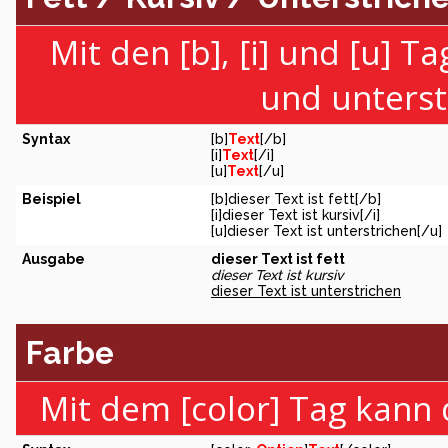
Mit den [b], [i] und [u] T
und unterst
Syntax
[b]
Text
[/b]
[i]
Text
[/i]
[u]
Text
[/u]
Beispiel
[b]dieser Text ist fett[/b]
[i]dieser Text ist kursiv[/i]
[u]dieser Text ist unterstrichen[/u]
Ausgabe
dieser Text ist fett
dieser Text ist kursiv
dieser Text ist unterstrichen
Farbe
Mit dem [color] Tag kann