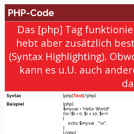
PHP-Code
Das [php] Tag funktionie
hebt aber zusätzlich be
(Syntax Highlighting). Obw
kann es u.U. auch ander
da
Syntax
[php]
Text
[/php]
Beispiel
[php]
$myvar = 'Hello World!';
for ($
i = 0; $i < 10; $i++)
{
echo $myvar . "\n";
}
[/php]