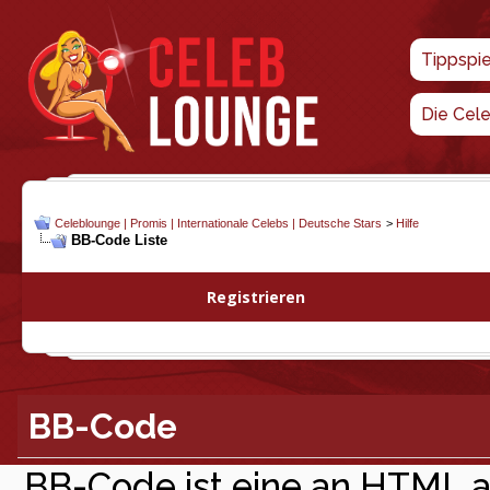
Tippspi
Die Cel
Celeblounge | Promis | Internationale Celebs | Deutsche Stars
>
Hilfe
BB-Code Liste
Registrieren
BB-Code
BB-Code ist eine an HTML 