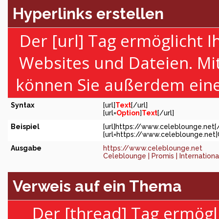
Hyperlinks erstellen
Der [url] Tag ermöglicht 
Websites und Dateien. Mi
können Sie außerdem eine
Syntax
[url]
Text
[/url]
[url=
Option
]
Text
[/url]
Beispiel
[url]https://www.celeblounge.net[/
[url=https://www.celeblounge.net]C
Ausgabe
https://www.celeblounge.net
Celeblounge | Promis | Internation
Verweis auf ein Thema
Der [thread] Tag ermögl