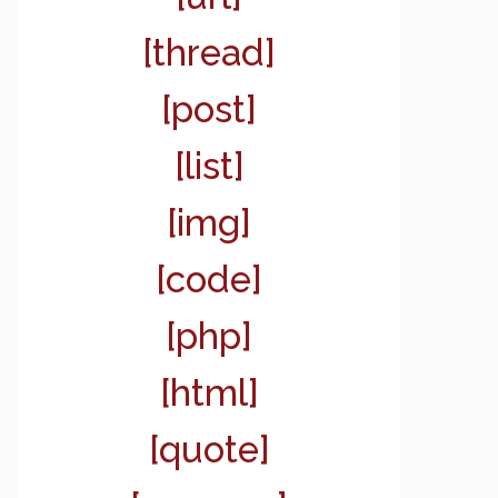
[thread]
[post]
[list]
[img]
[code]
[php]
[html]
[quote]