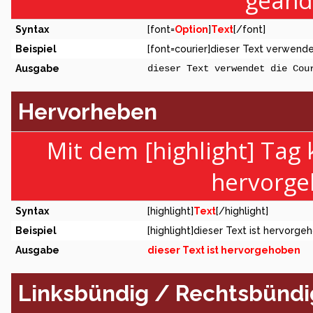
geänd
Syntax
[font=
Option
]
Text
[/font]
Beispiel
[font=courier]dieser Text verwendet
Ausgabe
dieser Text verwendet die Cou
Hervorheben
Mit dem [highlight] Tag
hervorge
Syntax
[highlight]
Text
[/highlight]
Beispiel
[highlight]dieser Text ist hervorge
Ausgabe
dieser Text ist hervorgehoben
Linksbündig / Rechtsbündig