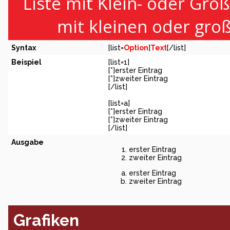
Liste mit Klein- oder Groß
mit kleinen oder gro
Syntax
[list=
Option
]
Text
[/list]
Beispiel
[list=1]
[*]erster Eintrag
[*]zweiter Eintrag
[/list]
[list=a]
[*]erster Eintrag
[*]zweiter Eintrag
[/list]
Ausgabe
erster Eintrag
zweiter Eintrag
erster Eintrag
zweiter Eintrag
Grafiken