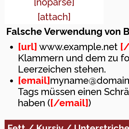
[noparse]
[attach]
Falsche Verwendung von 
[url]
www.example.net
[/
Klammern und dem zu for
Leerzeichen stehen.
[email]
myname@domain
Tags müssen einen Schr
haben (
[/email]
)
Fett / Kursiv / Unterstrich