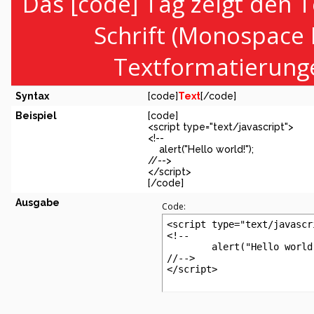
Das [code] Tag zeigt den T
Schrift (Monospace 
Textformatierunge
Syntax
[code]
Text
[/code]
Beispiel
[code]
<script type="text/javascript">
<!--
alert("Hello world!");
//-->
</script>
[/code]
Ausgabe
Code:
<script type="text/javascri
<!--

	alert("Hello world!");

//-->

</script>