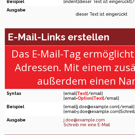
Beispiel
[indent]dieser Text ist eingerückt[/
Ausgabe
dieser Text ist eingerückt
E-Mail-Links erstellen
Das E-Mail-Tag ermöglicht
Adressen. Mit einem zus
außerdem einen Nam
Syntax
[email]
Text
[/email]
[email=
Option
]
Text
[/email]
Beispiel
[email]
j.doe@example.com
[/email]
[
email=j.doe@example.com
]Schreib
Ausgabe
j.doe@example.com
Schreib mir eine E-Mail