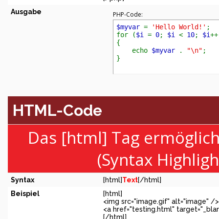
Ausgabe
PHP-Code:
$myvar
=
'Hello World!'
;
for (
$i
=
0
;
$i
<
10
;
$i
++
{
echo
$myvar
.
"\n"
;
}
HTML-Code
Das [html] Tag ermöglic
(Syntax Highlig
Syntax
[html]
Text
[/html]
Beispiel
[html]
<img src="image.gif" alt="image" />
<a href="testing.html" target="_bl
[/html]