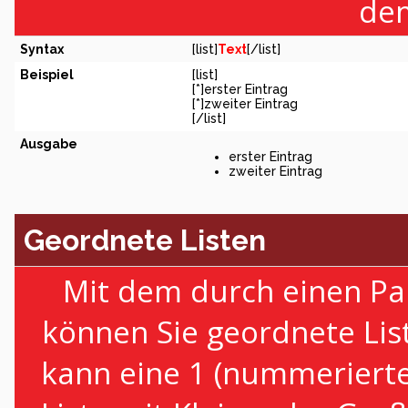
dem
Syntax
[list]
Text
[/list]
Beispiel
[list]
[*]erster Eintrag
[*]zweiter Eintrag
[/list]
Ausgabe
erster Eintrag
zweiter Eintrag
Geordnete Listen
Mit dem durch einen Par
können Sie geordnete Lis
kann eine 1 (nummerierte 