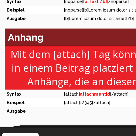
Syntax
[noparse]
[b]Text[/b]
[/noparse]
Beispiel
[noparse][b]Lorem ipsum dolor sit
Ausgabe
[b]Lorem ipsum dolor sit amet[/b]
Anhang
Mit dem [attach] Tag könn
in einem Beitrag platziert
Anhänge, die an diese
Syntax
[attach]
attachmentid
[/attach]
Beispiel
[attach]12345[/attach]
Ausgabe