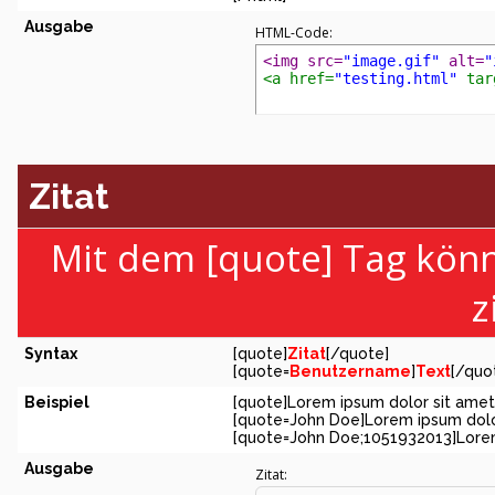
Ausgabe
HTML-Code:
<img src=
"image.gif"
 alt=
"
<a href=
"testing.html"
 tar
Zitat
Mit dem [quote] Tag kön
z
Syntax
[quote]
Zitat
[/quote]
[quote=
Benutzername
]
Text
[/quo
Beispiel
[quote]Lorem ipsum dolor sit amet
[quote=John Doe]Lorem ipsum dolo
[quote=John Doe;1051932013]Lorem
Ausgabe
Zitat: