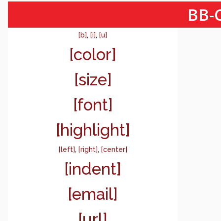
BB-C
[b]
,
[i]
,
[u]
[color]
[size]
[font]
[highlight]
[left]
,
[right]
,
[center]
[indent]
[email]
[url]