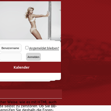
Angemeldet bleiben?
Kalender
cher Weise, wie es mit HTML auch
te selbst zu zerstören. Ob Sie BB-
erprüfen Sie deshalb die Foren-