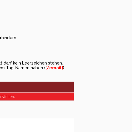
hindern
 darf kein Leerzeichen stehen.
dem Tag-Namen haben (
[/email]
)
rstellen.