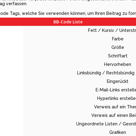
ag verfassen.
-Code Tags, welche Sie verwenden können, um Ihren Beitrag zu for
BB-Code Liste
Fett / Kursiv / Unterst
Farbe
Größe
Schriftart
Hervorheben
Linksbündig / Rechtsbündig 
Eingerückt
E-Mail-Links erstell
Hyperlinks erstell
Verweis auf ein Th
Verweis auf einen Bei
Ungeordnete Listen / Geord
Grafiken