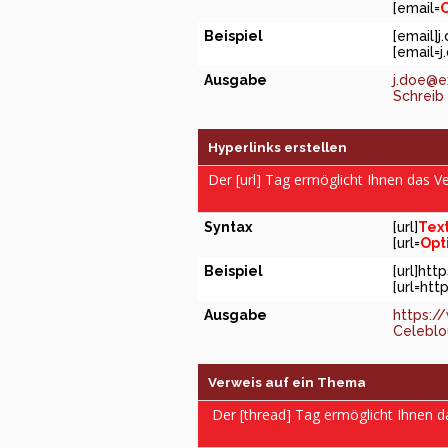
[email=
O
Beispiel
[email]
j
[
email=
Ausgabe
j.doe@
Schreib 
Hyperlinks erstellen
Der [url] Tag ermöglicht Ihnen das 
Syntax
[url]
Tex
[url=
Opt
Beispiel
[url]ht
[url=htt
Ausgabe
https:/
Celeblou
Verweis auf ein Thema
Der [thread] Tag ermöglicht Ihnen 