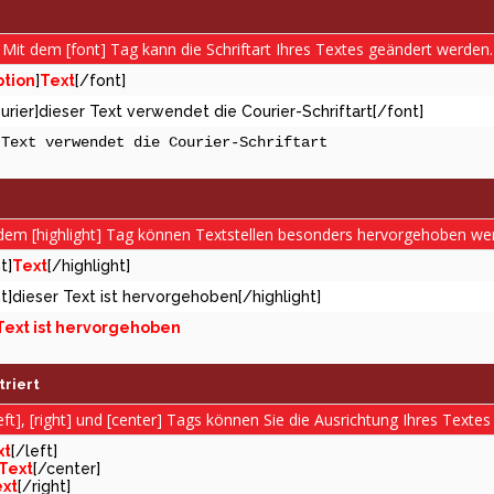
Mit dem [font] Tag kann die Schriftart Ihres Textes geändert werden.
tion
]
Text
[/font]
urier]dieser Text verwendet die Courier-Schriftart[/font]
 Text verwendet die Courier-Schriftart
dem [highlight] Tag können Textstellen besonders hervorgehoben we
t]
Text
[/highlight]
ht]dieser Text ist hervorgehoben[/highlight]
Text ist hervorgehoben
riert
eft], [right] und [center] Tags können Sie die Ausrichtung Ihres Textes
xt
[/left]
Text
[/center]
xt
[/right]