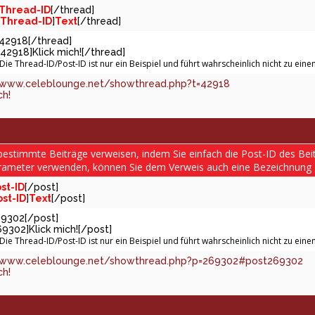
Thread-ID
[/thread]
Thread-ID
]
Text
[/thread]
]42918[/thread]
42918]Klick mich![/thread]
 Die Thread-ID/Post-ID ist nur ein Beispiel und führt wahrscheinlich nicht zu ei
/www.celeblounge.net/showthread.php?t=42918
ch!
bestimmte Beiträge verweisen, indem Sie einfach die Post-ID des Bei
rameter verwenden, können Sie dem Verweis auch eine Bezeichnung 
st-ID
[/post]
ost-ID
]
Text
[/post]
69302[/post]
69302]Klick mich![/post]
 Die Thread-ID/Post-ID ist nur ein Beispiel und führt wahrscheinlich nicht zu ei
/www.celeblounge.net/showthread.php?p=269302#post269302
ch!