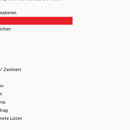
matieren.
richen
/ Zentriert
en
en
ema
trag
nete Listen