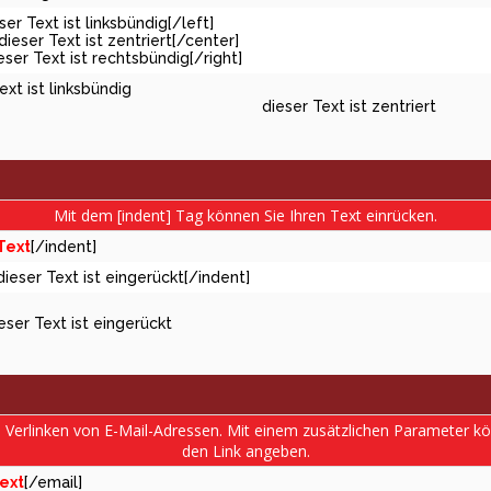
eser Text ist linksbündig[/left]
dieser Text ist zentriert[/center]
ieser Text ist rechtsbündig[/right]
ext ist linksbündig
dieser Text ist zentriert
Mit dem [indent] Tag können Sie Ihren Text einrücken.
Text
[/indent]
dieser Text ist eingerückt[/indent]
eser Text ist eingerückt
s Verlinken von E-Mail-Adressen. Mit einem zusätzlichen Parameter 
den Link angeben.
ext
[/email]