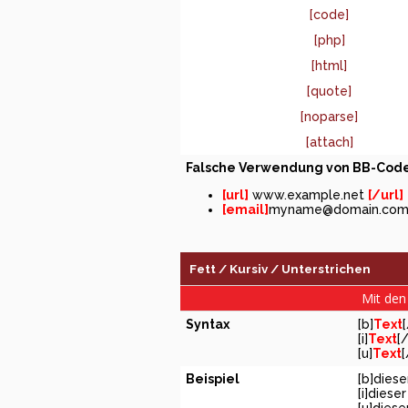
[code]
[php]
[html]
[quote]
[noparse]
[attach]
Falsche Verwendung von BB-Code
[url]
www.example.net
[/url]
[email]
myname@domain.co
Fett / Kursiv / Unterstrichen
Mit den 
Syntax
[b]
Text
[i]
Text
[/
[u]
Text
[
Beispiel
[b]diese
[i]dieser