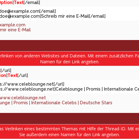
ption
]
Text
[/email]
.doe@example.com
[/email]
j.doe@example.com
]Schreib mir eine E-Mail[/email]
example.com
mir eine E-Mail
Verlinken von anderen Websites und Dateien. Mit einem zusätzlichen
Namen für den Link angeben.
t
[/url]
ion
]
Text
[/url]
tps://www.celeblounge.net[/url]
ps://www.celeblounge.net]Celeblounge | Promis | Internationale Ce
/www.celeblounge.net
nge | Promis | Internationale Celebs | Deutsche Stars
das Verlinken eines bestimmten Themas mit Hilfe der Thread-ID. Mit 
Sie außerdem einen Namen für den Link angeben.