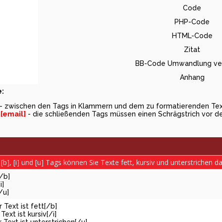
Code
PHP-Code
HTML-Code
Zitat
BB-Code Umwandlung ver
Anhang
:
- zwischen den Tags in Klammern und dem zu formatierenden Text
m
[email]
- die schließenden Tags müssen einen Schrägstrich vor 
[b], [i] und [u] Tags können Sie Texte fett, kursiv und unterstrichen da
[/b]
i]
/u]
r Text ist fett[/b]
 Text ist kursiv[/i]