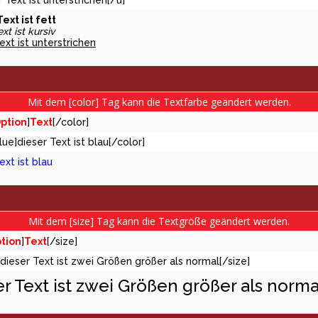
r Text ist unterstrichen[/u]
ext ist fett
xt ist kursiv
ext ist unterstrichen
Mit dem [color] Tag kann die Textfarbe geändert werden.
ption
]
Text
[/color]
lue]dieser Text ist blau[/color]
ext ist blau
Mit dem [size] Tag kann die Textgröße geändert werden.
tion
]
Text
[/size]
]dieser Text ist zwei Größen größer als normal[/size]
er Text ist zwei Größen größer als norma