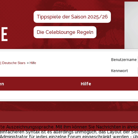
Tippspiele der Saison 2025/26
Die Celeblounge Regeln
Benutzername
 | Deutsche Stars
>
Hilfe
Kennwort
en
Hilfe
e Auszeichnungssprache. Mit ihm können Sie Nachrichten in ähnli
 einfacheren Syntax ist es allerdings unmöglich, das Layout der Sei
ministrator für jedes einzelne Forum eingeschränkt werden - üb