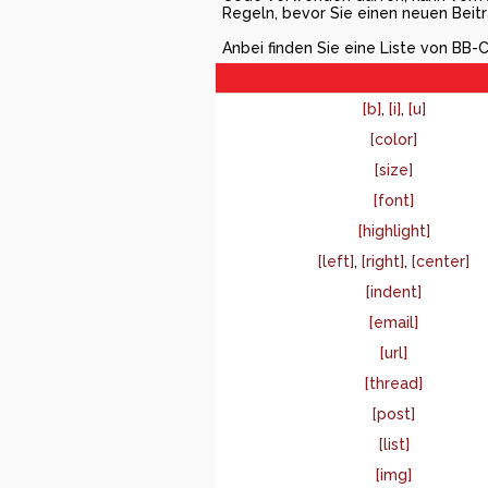
Regeln, bevor Sie einen neuen Beitr
Anbei finden Sie eine Liste von BB
[b]
,
[i]
,
[u]
[color]
[size]
[font]
[highlight]
[left]
,
[right]
,
[center]
[indent]
[email]
[url]
[thread]
[post]
[list]
[img]