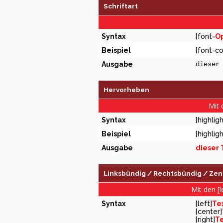
Schriftart
Syntax
[font=
Op
Beispiel
[font=co
Ausgabe
dieser
Hervorheben
Mit 
Syntax
[highligh
Beispiel
[highlig
Ausgabe
dieser 
Linksbündig / Rechtsbündig / Zent
Mit den [l
Syntax
[left]
Te
[center]
[right]
Te