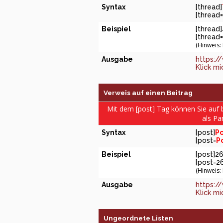
Syntax
[thread]
[thread=
Beispiel
[thread
[thread=
(Hinweis:
Ausgabe
https:/
Klick mi
Verweis auf einen Beitrag
Mit dem [post] Tag können Sie auf 
als Pa
Syntax
[post]
Po
[post=
P
Beispiel
[post]2
[post=2
(Hinweis:
Ausgabe
https:/
Klick mi
Ungeordnete Listen