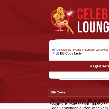
Celeblounge | Promis | Internationale Celebs
BB-Code Liste
Registrier
BB-Code
BB-Code ist eine an HTML angelehnt
möglich ist, formatieren. Durch den
Code verwenden dürfen, kann vom Ad