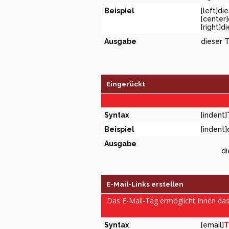
Beispiel
[left]di
[center]
[right]d
Ausgabe
dieser T
Eingerückt
Syntax
[indent]
Beispiel
[indent]
Ausgabe
di
E-Mail-Links erstellen
Das E-Mail-Tag ermöglicht Ihnen da
Syntax
[email]
T