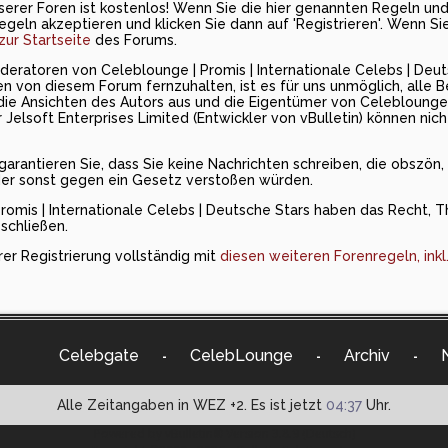
serer Foren ist kostenlos! Wenn Sie die hier genannten Regeln un
egeln akzeptieren und klicken Sie dann auf 'Registrieren'. Wenn S
zur Startseite
des Forums.
eratoren von Celeblounge | Promis | Internationale Celebs | Deut
 von diesem Forum fernzuhalten, ist es für uns unmöglich, alle B
ie Ansichten des Autors aus und die Eigentümer von Celeblounge | 
Jelsoft Enterprises Limited (Entwickler von vBulletin) können nicht
antieren Sie, dass Sie keine Nachrichten schreiben, die obszön, vu
der sonst gegen ein Gesetz verstoßen würden.
romis | Internationale Celebs | Deutsche Stars haben das Recht, 
schließen.
rer Registrierung vollständig mit
diesen weiteren Forenregeln, ink
Celebgate
CelebLounge
Archiv
-
-
-
Alle Zeitangaben in WEZ +2. Es ist jetzt
04:37
Uhr.
Powered by vBulletin® Version 3.8.9 (Deutsch)