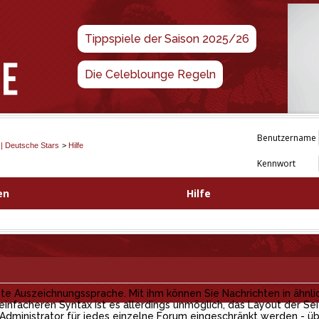
Tippspiele der Saison 2025/26
Die Celeblounge Regeln
Benutzername
 | Deutsche Stars
>
Hilfe
Kennwort
en
Hilfe
e Auszeichnungssprache. Mit ihm können Sie Nachrichten in ähnli
 einfacheren Syntax ist es allerdings unmöglich, das Layout der Sei
ministrator für jedes einzelne Forum eingeschränkt werden - üb