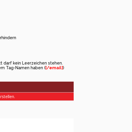
hindern
 darf kein Leerzeichen stehen.
dem Tag-Namen haben (
[/email]
)
rstellen.