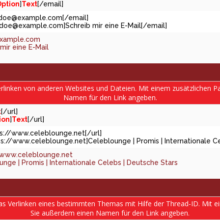
ption
]
Text
[/email]
.doe@example.com
[/email]
j.doe@example.com
]Schreib mir eine E-Mail[/email]
example.com
mir eine E-Mail
Verlinken von anderen Websites und Dateien. Mit einem zusätzlichen
Namen für den Link angeben.
t
[/url]
ion
]
Text
[/url]
tps://www.celeblounge.net[/url]
ps://www.celeblounge.net]Celeblounge | Promis | Internationale Ce
/www.celeblounge.net
nge | Promis | Internationale Celebs | Deutsche Stars
das Verlinken eines bestimmten Themas mit Hilfe der Thread-ID. Mit 
Sie außerdem einen Namen für den Link angeben.