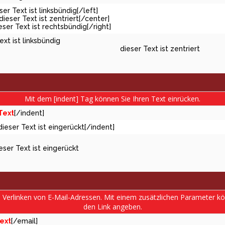
eser Text ist linksbündig[/left]
dieser Text ist zentriert[/center]
ieser Text ist rechtsbündig[/right]
ext ist linksbündig
dieser Text ist zentriert
Mit dem [indent] Tag können Sie Ihren Text einrücken.
Text
[/indent]
dieser Text ist eingerückt[/indent]
eser Text ist eingerückt
s Verlinken von E-Mail-Adressen. Mit einem zusätzlichen Parameter 
den Link angeben.
ext
[/email]