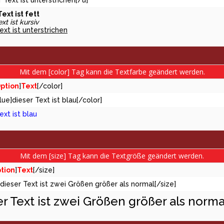
r Text ist unterstrichen[/u]
ext ist fett
xt ist kursiv
ext ist unterstrichen
Mit dem [color] Tag kann die Textfarbe geändert werden.
ption
]
Text
[/color]
lue]dieser Text ist blau[/color]
ext ist blau
Mit dem [size] Tag kann die Textgröße geändert werden.
tion
]
Text
[/size]
]dieser Text ist zwei Größen größer als normal[/size]
er Text ist zwei Größen größer als norma