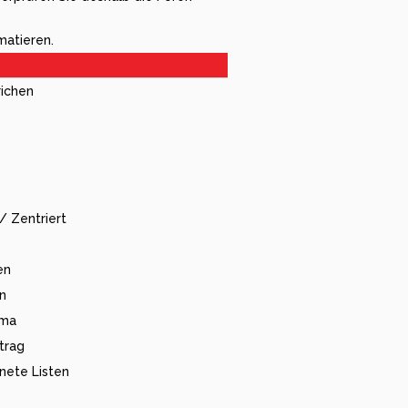
matieren.
richen
/ Zentriert
en
en
ema
trag
nete Listen