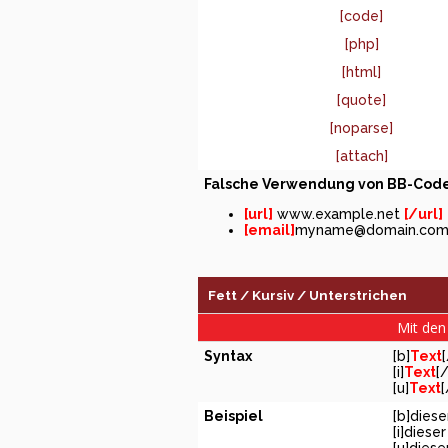
[code]
[php]
[html]
[quote]
[noparse]
[attach]
Falsche Verwendung von BB-Code
[url]
www.example.net
[/url]
[email]
myname@domain.co
Fett / Kursiv / Unterstrichen
Mit den 
Syntax
[b]
Text
[i]
Text
[/
[u]
Text
[
Beispiel
[b]diese
[i]dieser