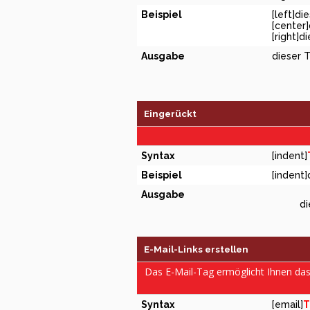
Beispiel
[left]di
[center]
[right]d
Ausgabe
dieser T
Eingerückt
Syntax
[indent]
Beispiel
[indent]
Ausgabe
di
E-Mail-Links erstellen
Das E-Mail-Tag ermöglicht Ihnen da
Syntax
[email]
T