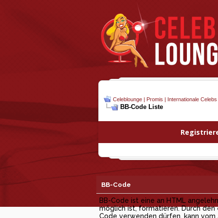
Celeblounge | Promis | Internationale Celebs
BB-Code Liste
Registrier
BB-Code
BB-Code ist eine an HTML angelehnt
möglich ist, formatieren. Durch den
Code verwenden dürfen, kann vom Ad