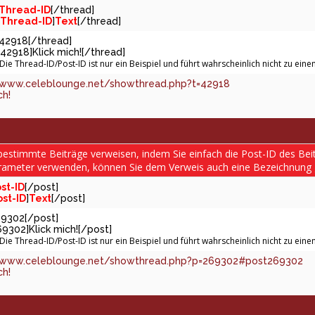
Thread-ID
[/thread]
Thread-ID
]
Text
[/thread]
]42918[/thread]
42918]Klick mich![/thread]
 Die Thread-ID/Post-ID ist nur ein Beispiel und führt wahrscheinlich nicht zu ei
/www.celeblounge.net/showthread.php?t=42918
ch!
bestimmte Beiträge verweisen, indem Sie einfach die Post-ID des Bei
rameter verwenden, können Sie dem Verweis auch eine Bezeichnung 
st-ID
[/post]
ost-ID
]
Text
[/post]
69302[/post]
69302]Klick mich![/post]
 Die Thread-ID/Post-ID ist nur ein Beispiel und führt wahrscheinlich nicht zu ei
/www.celeblounge.net/showthread.php?p=269302#post269302
ch!