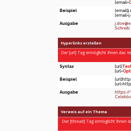
[email=
O
Beispiel
[email]
j
[
email=
Ausgabe
j.doe@
Schreib 
Hyperlinks erstellen
Der [url] Tag ermöglicht Ihnen das 
Syntax
[url]
Tex
[url=
Opt
Beispiel
[url]ht
[url=htt
Ausgabe
https:/
Celeblou
Verweis auf ein Thema
Der [thread] Tag ermöglicht Ihnen 