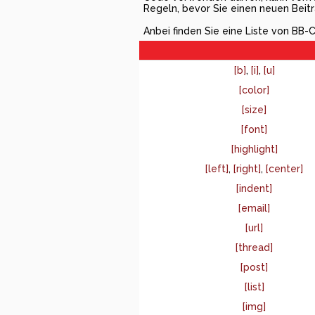
Regeln, bevor Sie einen neuen Beitr
Anbei finden Sie eine Liste von BB
[b]
,
[i]
,
[u]
[color]
[size]
[font]
[highlight]
[left]
,
[right]
,
[center]
[indent]
[email]
[url]
[thread]
[post]
[list]
[img]