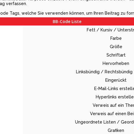
ag verfassen.
-Code Tags, welche Sie verwenden können, um Ihren Beitrag zu for
BB-Code Liste
Fett / Kursiv / Unterst
Farbe
Größe
Schriftart
Hervorheben
Linksbündig / Rechtsbündig 
Eingerückt
E-Mail-Links erstell
Hyperlinks erstell
Verweis auf ein Th
Verweis auf einen Bei
Ungeordnete Listen / Geord
Grafiken