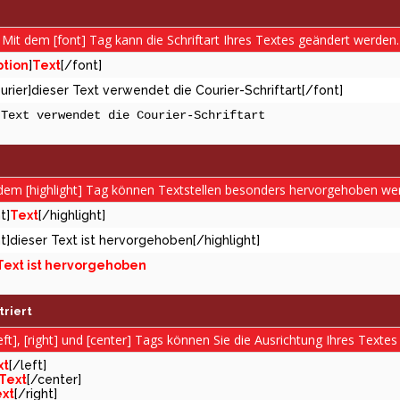
Mit dem [font] Tag kann die Schriftart Ihres Textes geändert werden.
tion
]
Text
[/font]
urier]dieser Text verwendet die Courier-Schriftart[/font]
 Text verwendet die Courier-Schriftart
dem [highlight] Tag können Textstellen besonders hervorgehoben we
t]
Text
[/highlight]
ht]dieser Text ist hervorgehoben[/highlight]
Text ist hervorgehoben
riert
eft], [right] und [center] Tags können Sie die Ausrichtung Ihres Textes
xt
[/left]
Text
[/center]
xt
[/right]