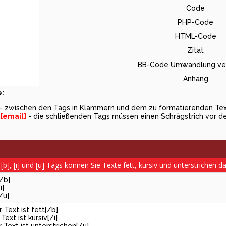
Code
PHP-Code
HTML-Code
Zitat
BB-Code Umwandlung ver
Anhang
:
- zwischen den Tags in Klammern und dem zu formatierenden Text
m
[email]
- die schließenden Tags müssen einen Schrägstrich vor 
[b], [i] und [u] Tags können Sie Texte fett, kursiv und unterstrichen da
[/b]
i]
/u]
r Text ist fett[/b]
 Text ist kursiv[/i]