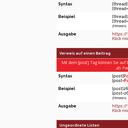
Syntax
[thread]
[thread=
Beispiel
[thread
[thread=
(Hinweis:
Ausgabe
https:/
Klick mi
Verweis auf einen Beitrag
Mit dem [post] Tag können Sie auf 
als Pa
Syntax
[post]
Po
[post=
P
Beispiel
[post]2
[post=2
(Hinweis:
Ausgabe
https:/
Klick mi
Ungeordnete Listen