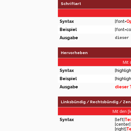
Schriftart
Syntax
[font=
Op
Beispiel
[font=co
Ausgabe
dieser
Hervorheben
Mit 
Syntax
[highligh
Beispiel
[highlig
Ausgabe
dieser 
Linksbündig / Rechtsbündig / Zent
Mit den [l
Syntax
[left]
Te
[center]
[right]
Te