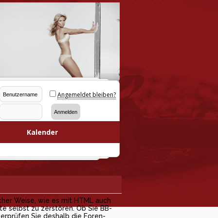
Angemeldet bleiben?
Kalender
cher Weise, wie es mit HTML auch
te selbst zu zerstören. Ob Sie BB-
erprüfen Sie deshalb die Foren-