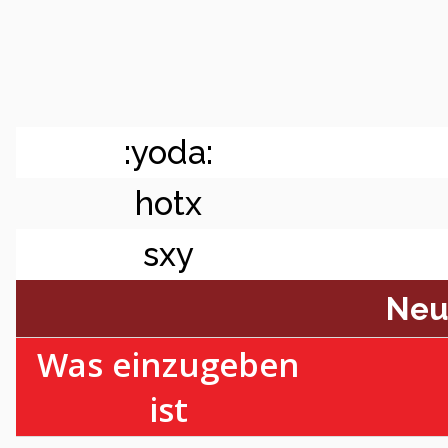
:yoda:
hotx
sxy
Neu
Was einzugeben
ist