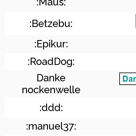
:Maus:
:Betzebu:
:Epikur:
:RoadDog:
Danke
nockenwelle
:ddd:
:manuel37: