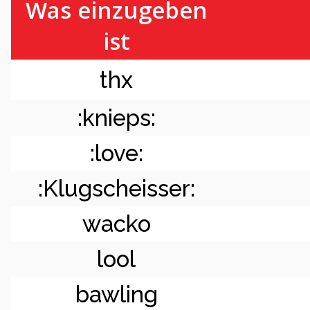
Was einzugeben
ist
thx
:knieps:
:love:
:Klugscheisser:
wacko
lool
bawling