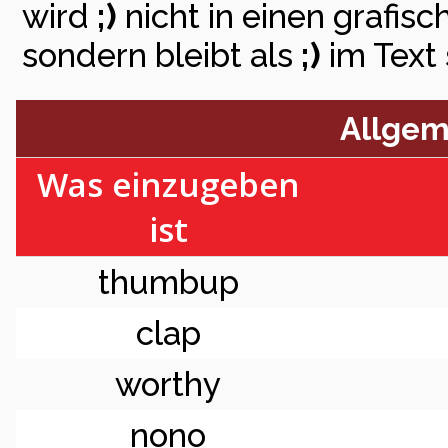
wird
;)
nicht in einen grafi
sondern bleibt als
;)
im Text 
Allgem
Was einzugeben
ist
thumbup
clap
worthy
nono