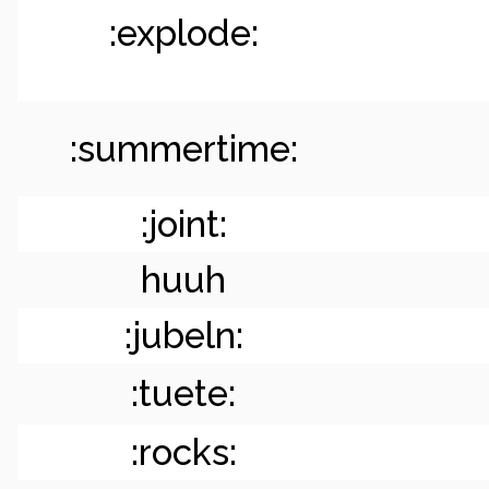
:explode:
:summertime:
:joint:
huuh
:jubeln:
:tuete:
:rocks: