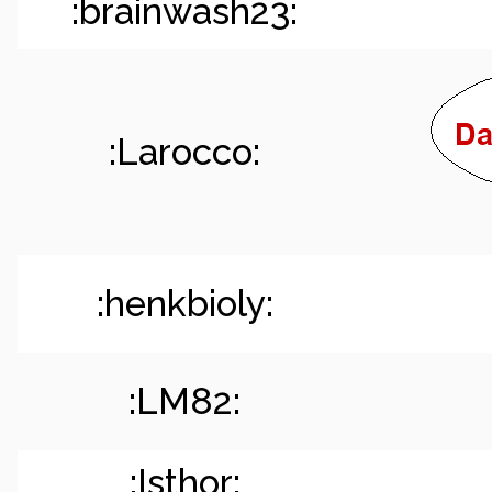
:brainwash23:
:Larocco:
:henkbioly:
:LM82:
:Isthor: