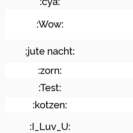
:cya:
:Wow:
:jute nacht:
:zorn:
:Test:
:kotzen:
:I_Luv_U: