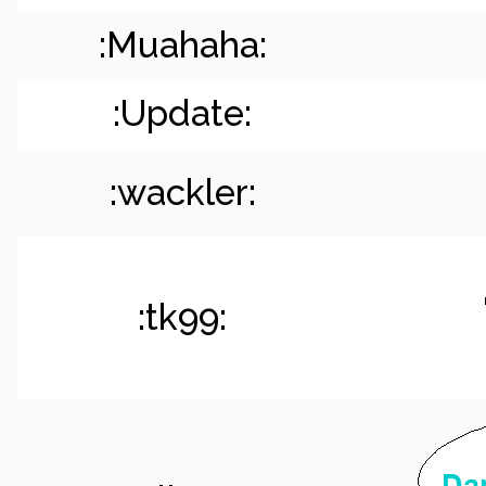
:Muahaha:
:Update:
:wackler:
:tk99: