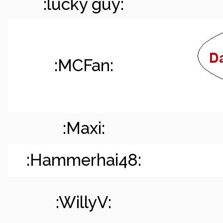
:lucky guy:
:MCFan:
:Maxi:
:Hammerhai48:
:WillyV: