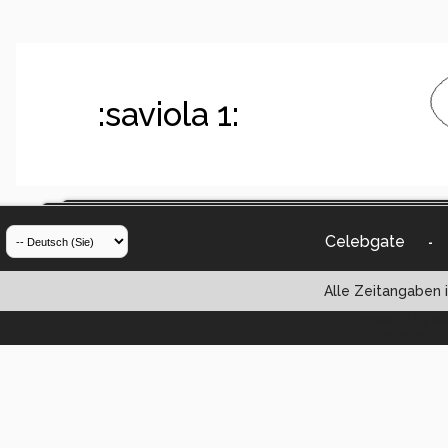
:saviola 1:
Celebgate
-
Alle Zeitangaben i
Powered by vBul
Copyright ©2000 