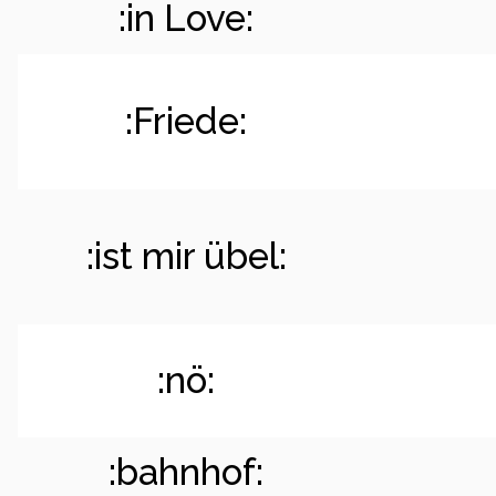
:in Love:
:Friede:
:ist mir übel:
:nö:
:bahnhof: