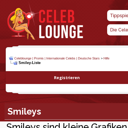
Tippspi
Die Cel
Celeblounge | Promis | Internationale Celebs | Deutsche Stars
>
Hilfe
Smiley-Liste
Registrieren
Smileys
Smileys sind kleine Grafiken