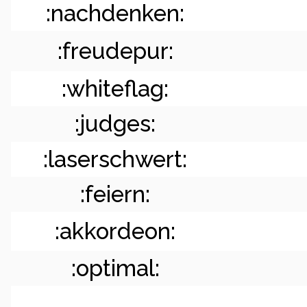
:nachdenken:
:freudepur:
:whiteflag:
:judges:
:laserschwert:
:feiern:
:akkordeon:
:optimal: