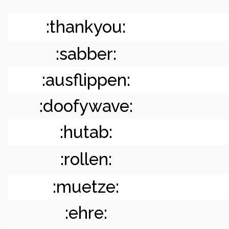
:thankyou:
:sabber:
:ausflippen:
:doofywave:
:hutab:
:rollen:
:muetze:
:ehre: