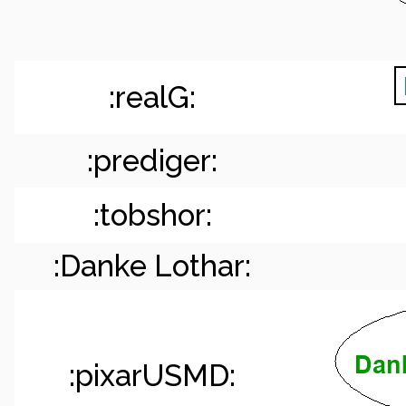
:realG:
:prediger:
:tobshor:
:Danke Lothar:
:pixarUSMD: