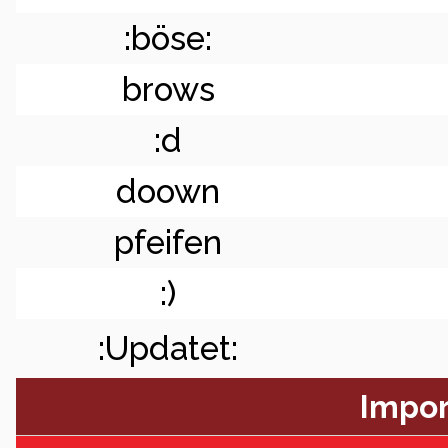
:böse:
brows
:d
doown
pfeifen
:)
:Updatet:
Impor