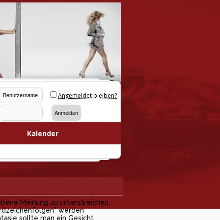
Angemeldet bleiben?
Kalender
iebene Meinung zu unterstreichen.
dardzeichenfolgen" werden
tasie sollte man ein Gesicht