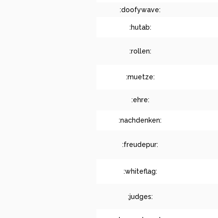
:doofywave:
:hutab:
:rollen:
:muetze:
:ehre:
:nachdenken:
:freudepur:
:whiteflag:
:judges: