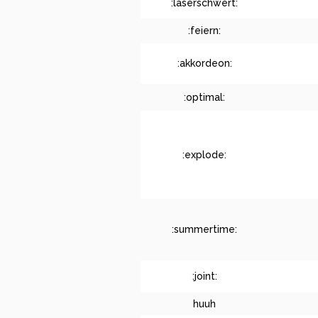
:laserschwert:
:feiern:
:akkordeon:
:optimal:
:explode:
:summertime:
:joint:
huuh