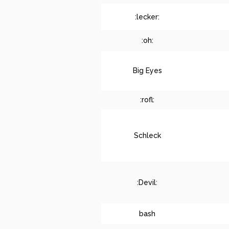
:lecker:
:oh:
Big Eyes
:rofl:
Schleck
:Devil:
bash