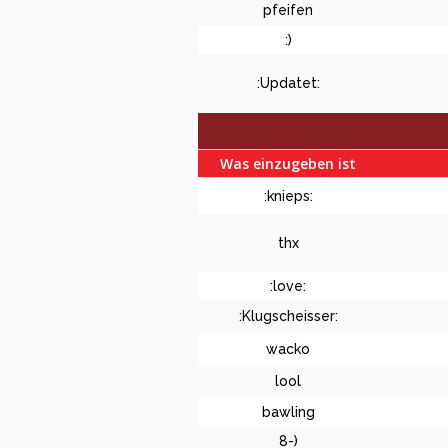
pfeifen
:)
:Updatet:
Was einzugeben ist
:knieps:
thx
:love:
:Klugscheisser:
wacko
lool
bawling
8-)