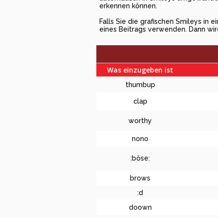
erkennen können.
Falls Sie die grafischen Smileys in
eines Beitrags verwenden. Dann wi
Was einzugeben ist
thumbup
clap
worthy
nono
:böse:
brows
:d
doown