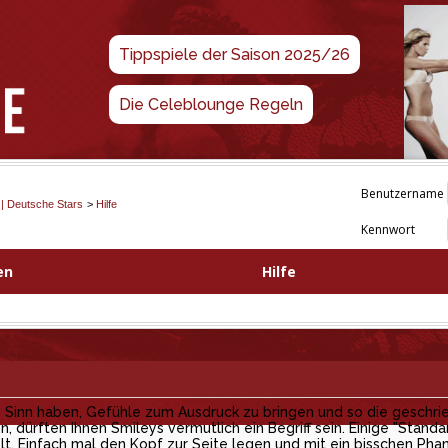
Tippspiele der Saison 2025/26
Die Celeblounge Regeln
Benutzername
 | Deutsche Stars
>
Hilfe
Kennwort
en
Hilfe
en Sinn haben, Gefühle zum Ausdruck zu bringen und so die geschr
, dürften Ihnen Smileys vermutlich ein Begriff sein. Einige "Stan
. Einfach mal den Kopf zur Seite legen und mit ein bisschen Phan