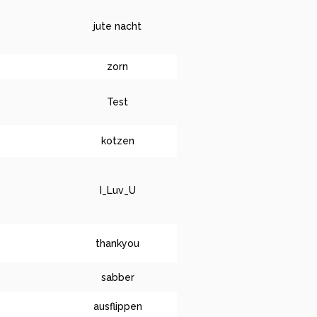
jute nacht
zorn
Test
kotzen
I_Luv_U
thankyou
sabber
ausflippen