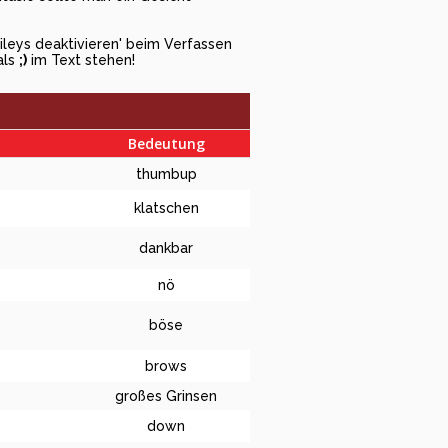
ileys deaktivieren' beim Verfassen
als
;)
im Text stehen!
Bedeutung
thumbup
klatschen
dankbar
nö
böse
brows
großes Grinsen
down