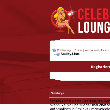
Celeblounge | Promis | Internationale Celebs
Smiley-Liste
Registrier
Smileys
Smileys sind kleine Grafiken, die d
Wenn Sie hin und wieder mal chatten
automatisch in Smileys umgewandelt