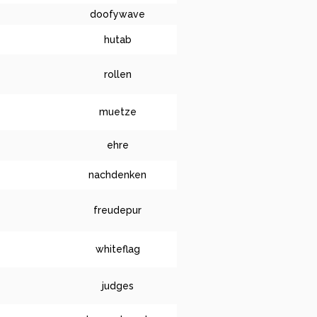
doofywave
hutab
rollen
muetze
ehre
nachdenken
freudepur
whiteflag
judges