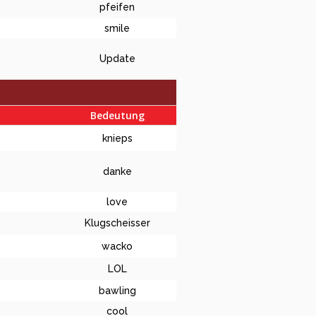
pfeifen
smile
Update
Bedeutung
knieps
danke
love
Klugscheisser
wacko
LOL
bawling
cool