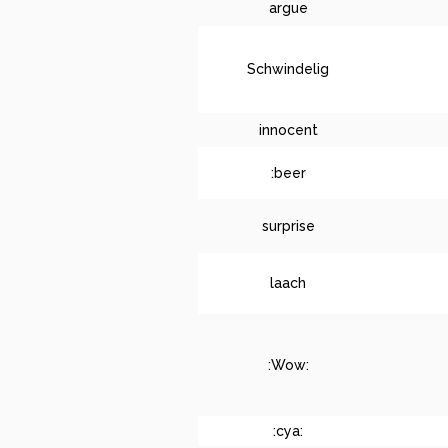
argue
Schwindelig
innocent
:beer
surprise
laach
:Wow:
:cya: