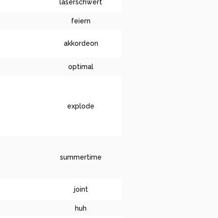
laserschwert
feiern
akkordeon
optimal
explode
summertime
joint
huh