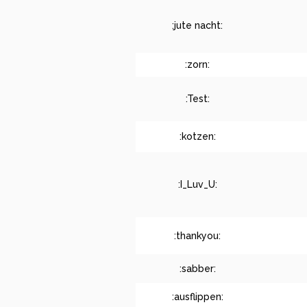
:jute nacht:
:zorn:
:Test:
:kotzen:
:I_Luv_U:
:thankyou:
:sabber:
:ausflippen: