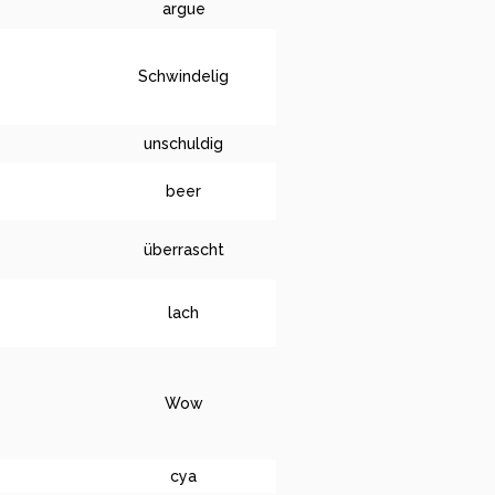
argue
Schwindelig
unschuldig
beer
überrascht
lach
Wow
cya