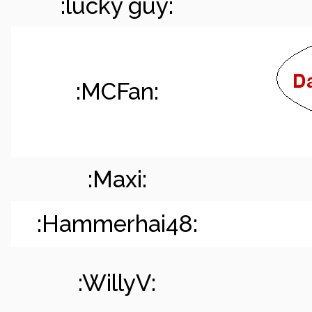
:lucky guy:
:MCFan:
:Maxi:
:Hammerhai48:
:WillyV: