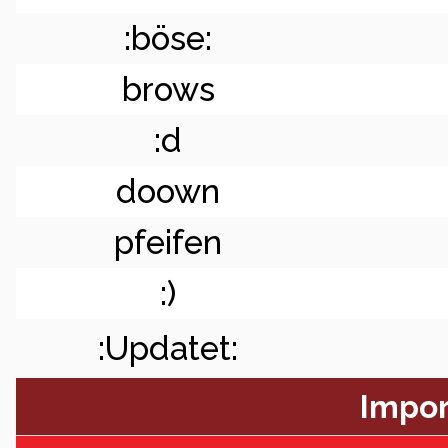
:böse:
brows
:d
doown
pfeifen
:)
:Updatet:
Impor