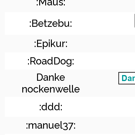
:Maus:
:Betzebu:
:Epikur:
:RoadDog:
Danke
nockenwelle
:ddd:
:manuel37: