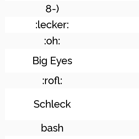
8-)
:lecker:
:oh:
Big Eyes
:rofl:
Schleck
bash