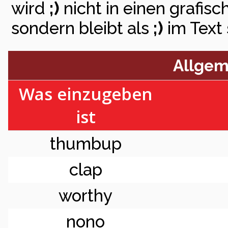
wird
;)
nicht in einen grafi
sondern bleibt als
;)
im Text 
Allgem
Was einzugeben
ist
thumbup
clap
worthy
nono