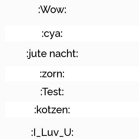
:Wow:
:cya:
:jute nacht:
:zorn:
:Test:
:kotzen:
:I_Luv_U: