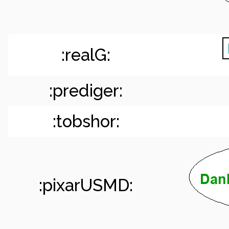
:realG:
:prediger:
:tobshor:
:pixarUSMD: