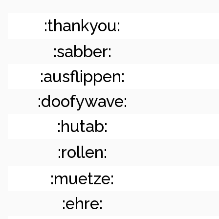
:thankyou:
:sabber:
:ausflippen:
:doofywave:
:hutab:
:rollen:
:muetze:
:ehre: