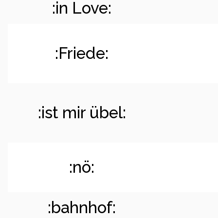
:in Love:
:Friede:
:ist mir übel:
:nö:
:bahnhof: