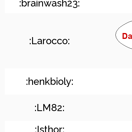
:brainwash23:
:Larocco:
:henkbioly:
:LM82:
:Isthor: