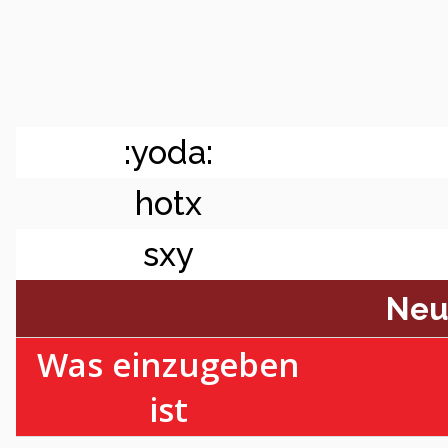
:yoda:
hotx
sxy
Neu
Was einzugeben
ist