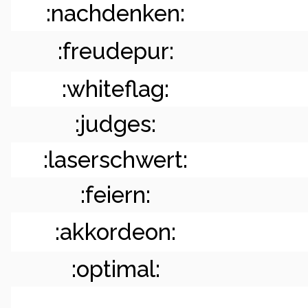
:nachdenken:
:freudepur:
:whiteflag:
:judges:
:laserschwert:
:feiern:
:akkordeon:
:optimal: