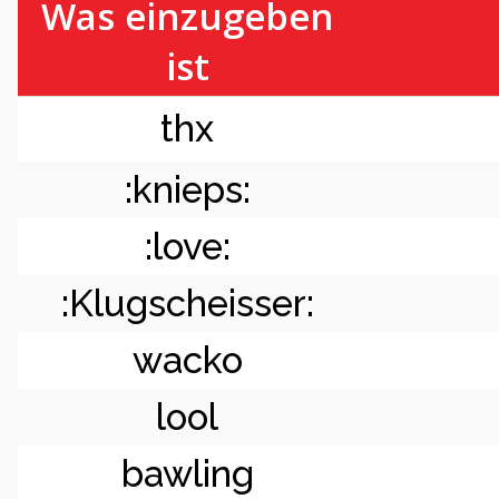
Was einzugeben
ist
thx
:knieps:
:love:
:Klugscheisser:
wacko
lool
bawling