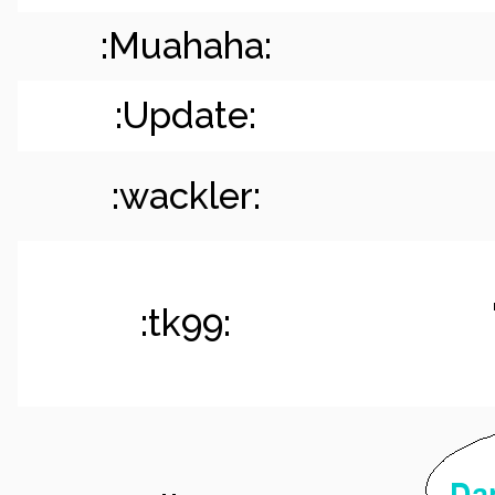
:Muahaha:
:Update:
:wackler:
:tk99: