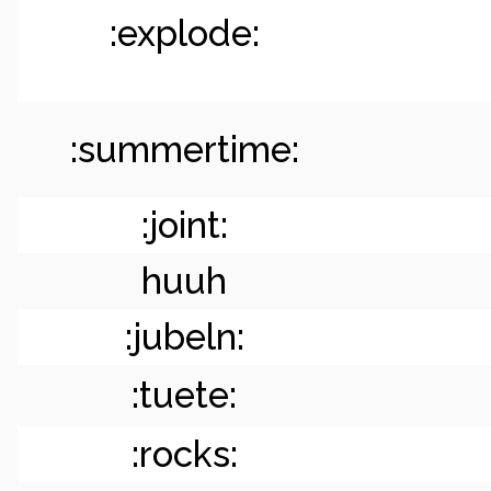
:explode:
:summertime:
:joint:
huuh
:jubeln:
:tuete:
:rocks: