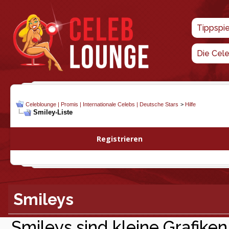
Tippspi
Die Cel
Celeblounge | Promis | Internationale Celebs | Deutsche Stars
>
Hilfe
Smiley-Liste
Registrieren
Smileys
Smileys sind kleine Grafiken