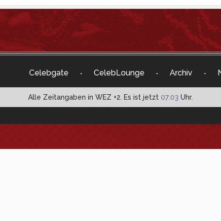
Celebgate
CelebLounge
Archiv
-
-
-
Alle Zeitangaben in WEZ +2. Es ist jetzt
07:03
Uhr.
Powered by vBulletin® Version 3.8.9 (Deutsch)
Copyright ©2000 - 2026, vBulletin Solutions, Inc.