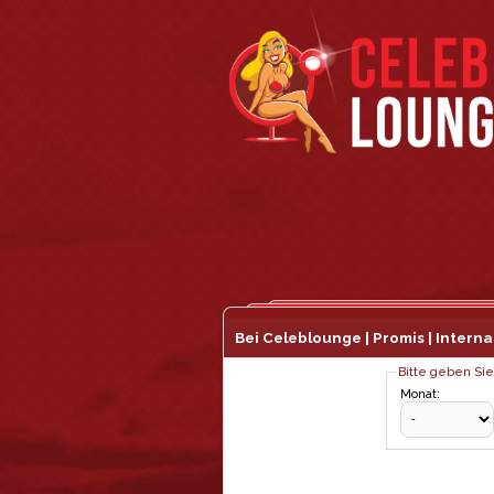
Bei Celeblounge | Promis | Interna
Bitte geben Sie
Monat: