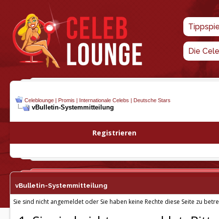
Tippspi
Die Cel
Celeblounge | Promis | Internationale Celebs | Deutsche Stars
vBulletin-
Systemmitteilung
Registrieren
vBulletin-
Systemmitteilung
Sie sind nicht angemeldet oder Sie haben keine Rechte diese Seite zu betre