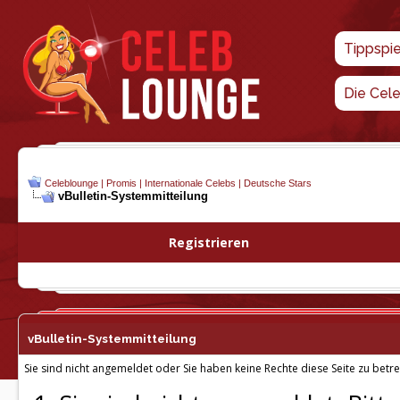
Tippspi
Die Cel
Celeblounge | Promis | Internationale Celebs | Deutsche Stars
vBulletin-
Systemmitteilung
Registrieren
vBulletin-
Systemmitteilung
Sie sind nicht angemeldet oder Sie haben keine Rechte diese Seite zu betre