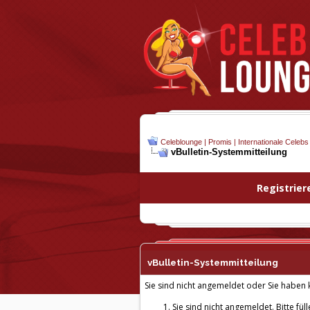
Celeblounge | Promis | Internationale Celebs
vBulletin-
Systemmitteilung
Registrier
vBulletin-
Systemmitteilung
Sie sind nicht angemeldet oder Sie haben k
Sie sind nicht angemeldet. Bitte fül