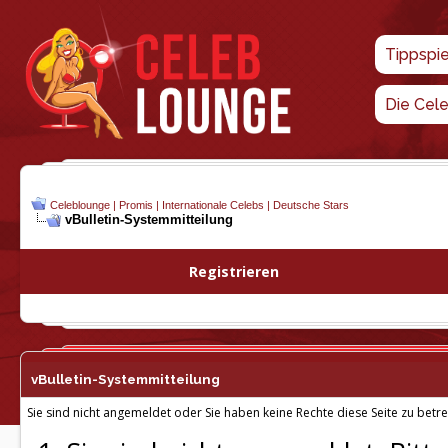
Tippspi
Die Cel
Celeblounge | Promis | Internationale Celebs | Deutsche Stars
vBulletin-
Systemmitteilung
Registrieren
vBulletin-
Systemmitteilung
Sie sind nicht angemeldet oder Sie haben keine Rechte diese Seite zu betre