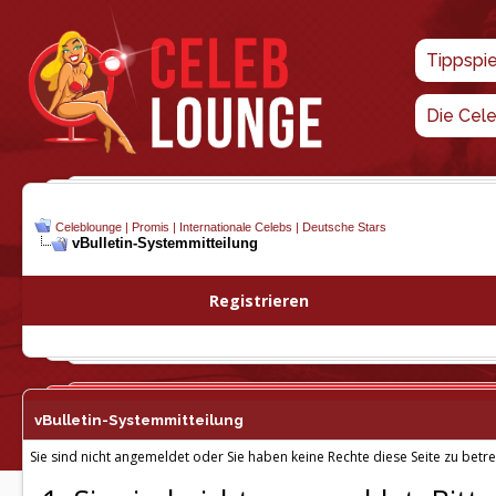
Tippspi
Die Cel
Celeblounge | Promis | Internationale Celebs | Deutsche Stars
vBulletin-
Systemmitteilung
Registrieren
vBulletin-
Systemmitteilung
Sie sind nicht angemeldet oder Sie haben keine Rechte diese Seite zu betre