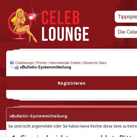
Tippspi
Die Cel
Celeblounge | Promis | Internationale Celebs | Deutsche Stars
vBulletin-
Systemmitteilung
Registrieren
vBulletin-
Systemmitteilung
Sie sind nicht angemeldet oder Sie haben keine Rechte diese Seite zu betre