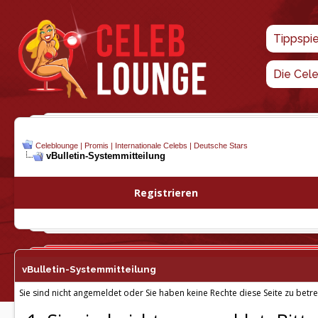
Tippspi
Die Cel
Celeblounge | Promis | Internationale Celebs | Deutsche Stars
vBulletin-
Systemmitteilung
Registrieren
vBulletin-
Systemmitteilung
Sie sind nicht angemeldet oder Sie haben keine Rechte diese Seite zu betre