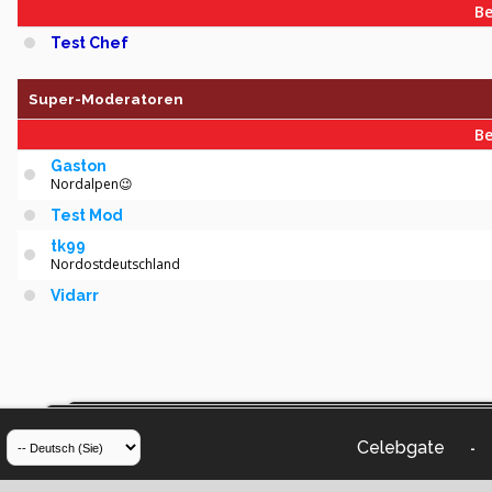
Be
Test Chef
Super-Moderatoren
Be
Gaston
Nordalpen😉
Test Mod
tk99
Nordostdeutschland
Vidarr
Celebgate
-