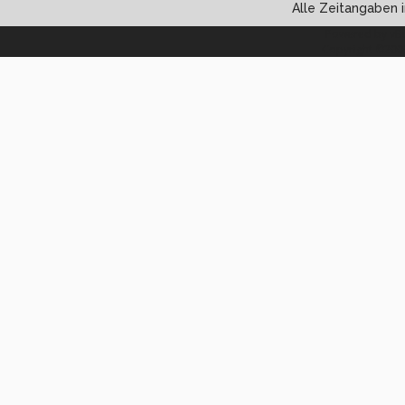
Alle Zeitangaben i
Powered by vBul
Copyright ©2000 