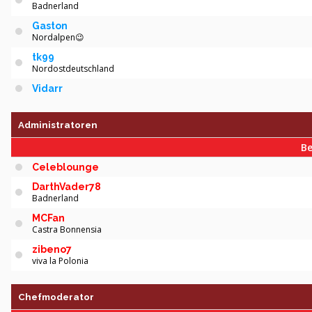
Badnerland
Gaston
Nordalpen😉
tk99
Nordostdeutschland
Vidarr
Administratoren
Be
Celeblounge
DarthVader78
Badnerland
MCFan
Castra Bonnensia
zibeno7
viva la Polonia
Chefmoderator