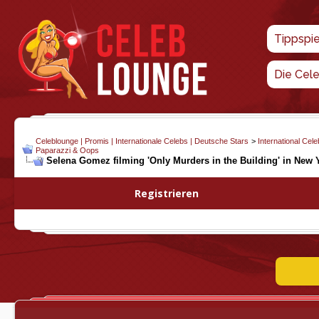
Tippspi
Die Cel
Celeblounge | Promis | Internationale Celebs | Deutsche Stars
>
International Cel
Paparazzi & Oops
Selena Gomez filming 'Only Murders in the Building' in New Y
Registrieren