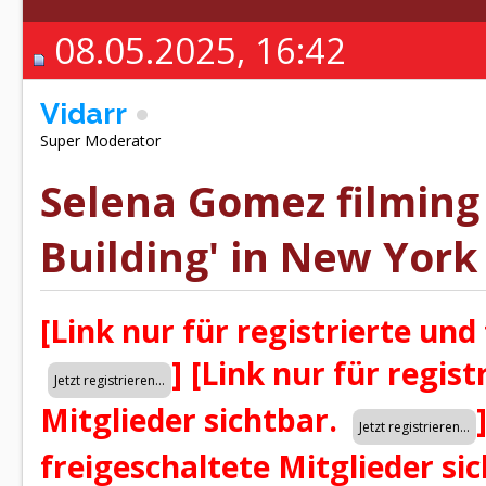
08.05.2025, 16:42
Vidarr
Super Moderator
Selena Gomez filming 
Building' in New York 
[Link nur für registrierte und
]
[Link nur für regist
Mitglieder sichtbar.
freigeschaltete Mitglieder si