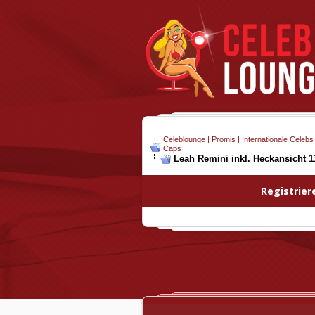
Celeblounge | Promis | Internationale Celebs
Caps
Leah Remini inkl. Heckansicht 1
Registrier