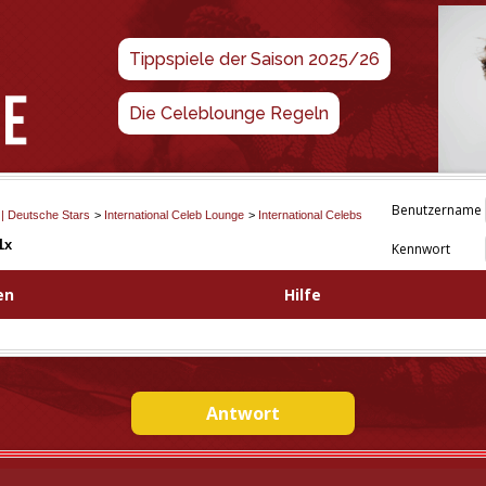
Tippspiele der Saison 2025/26
Die Celeblounge Regeln
Benutzername
 | Deutsche Stars
>
International Celeb Lounge
>
International Celebs
1x
Kennwort
en
Hilfe
Antwort