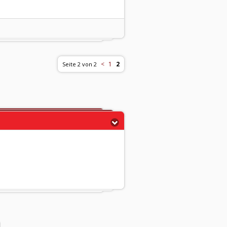
<
1
2
Seite 2 von 2