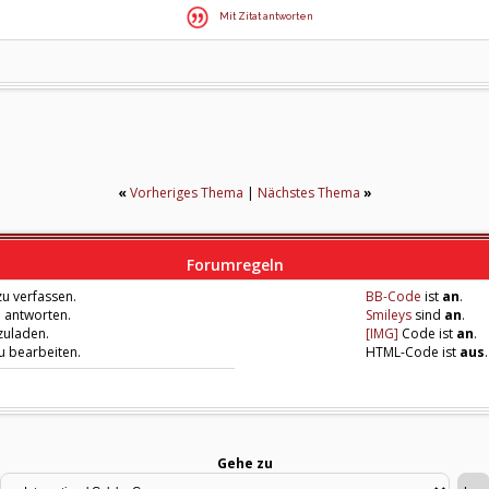
Mit Zitat antworten
«
Vorheriges Thema
|
Nächstes Thema
»
Forumregeln
u verfassen.
BB-Code
ist
an
.
u antworten.
Smileys
sind
an
.
zuladen.
[IMG]
Code ist
an
.
zu bearbeiten.
HTML-Code ist
aus
.
Gehe zu