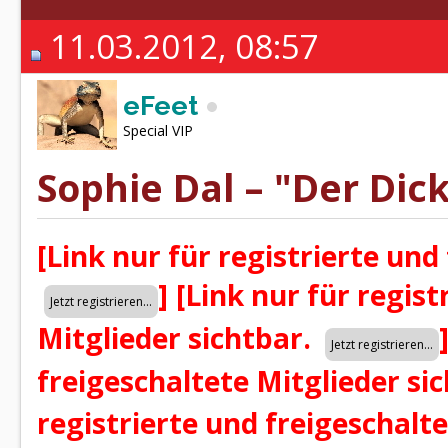
11.03.2012, 08:57
eFeet
Special VIP
Sophie Dal – "Der Dick
[Link nur für registrierte und
]
[Link nur für regist
Mitglieder sichtbar.
freigeschaltete Mitglieder si
registrierte und freigeschalt