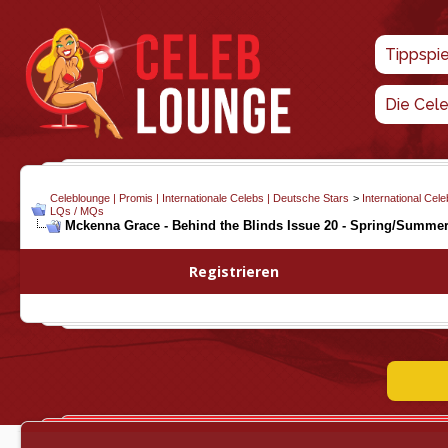
Tippspi
Die Cel
Celeblounge | Promis | Internationale Celebs | Deutsche Stars
>
International Cel
LQs / MQs
Mckenna Grace - Behind the Blinds Issue 20 - Spring/Summer
Registrieren