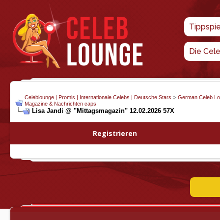
Tippspi
Die Cel
Celeblounge | Promis | Internationale Celebs | Deutsche Stars
>
German Celeb L
Magazine & Nachrichten caps
Lisa Jandi @ "Mittagsmagazin" 12.02.2026 57X
Registrieren