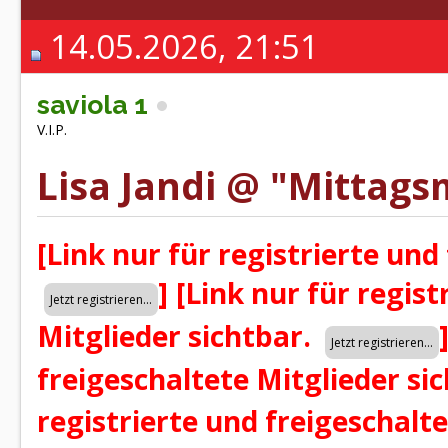
14.05.2026, 21:51
saviola 1
V.I.P.
Lisa Jandi @ "Mittags
[Link nur für registrierte und
]
[Link nur für regist
Mitglieder sichtbar.
freigeschaltete Mitglieder si
registrierte und freigeschalt