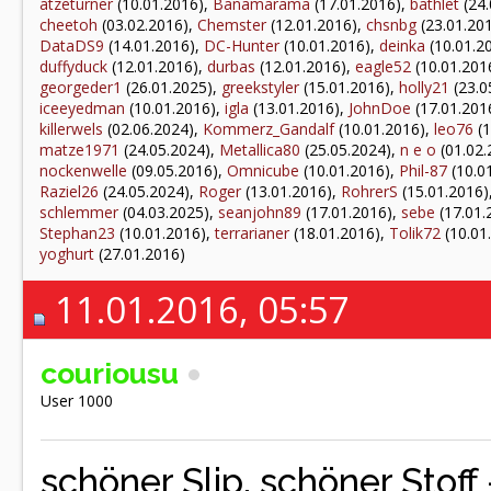
atzeturner
(10.01.2016),
Banamarama
(17.01.2016),
bathlet
(24.
cheetoh
(03.02.2016),
Chemster
(12.01.2016),
chsnbg
(23.01.20
DataDS9
(14.01.2016),
DC-Hunter
(10.01.2016),
deinka
(10.01.2
duffyduck
(12.01.2016),
durbas
(12.01.2016),
eagle52
(10.01.201
georgeder1
(26.01.2025),
greekstyler
(15.01.2016),
holly21
(23.0
iceeyedman
(10.01.2016),
igla
(13.01.2016),
JohnDoe
(17.01.201
killerwels
(02.06.2024),
Kommerz_Gandalf
(10.01.2016),
leo76
(1
matze1971
(24.05.2024),
Metallica80
(25.05.2024),
n e o
(01.02.
nockenwelle
(09.05.2016),
Omnicube
(10.01.2016),
Phil-87
(10.0
Raziel26
(24.05.2024),
Roger
(13.01.2016),
RohrerS
(15.01.2016)
schlemmer
(04.03.2025),
seanjohn89
(17.01.2016),
sebe
(17.01.
Stephan23
(10.01.2016),
terrarianer
(18.01.2016),
Tolik72
(10.01
yoghurt
(27.01.2016)
11.01.2016, 05:57
couriousu
User 1000
schöner Slip, schöner Stoff