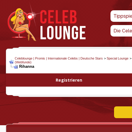
Tippspi
Die Cel
Celeblounge | Promis | Internationale Celebs | Deutsche Stars
>
Special Lounge
(Webfunde)
Rihanna
Registrieren