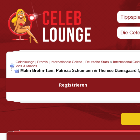
Tippspi
Die Cel
Celeblounge | Promis | Internationale Celebs | Deutsche Stars
>
International Cel
Vids & Movies
Malin Brolin-Tani, Patricia Schumann & Therese Damsgaard 
Registrieren