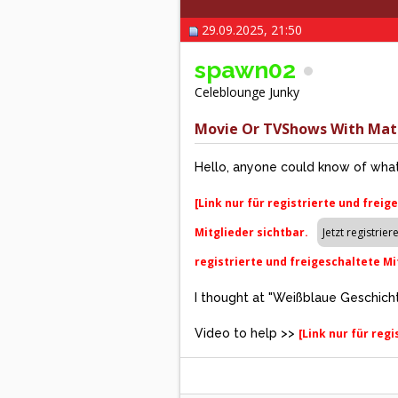
29.09.2025, 21:50
spawn02
Celeblounge Junky
Movie Or TVShows With Mat
Hello, anyone could know of what
[Link nur für registrierte und freig
Mitglieder sichtbar.
registrierte und freigeschaltete Mi
I thought at "Weißblaue Geschicht
Video to help >>
[Link nur für reg