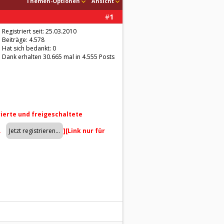
Themen-Optionen
Ansicht
#
1
Registriert seit: 25.03.2010
Beiträge: 4.578
Hat sich bedankt: 0
Dank erhalten 30.665 mal in 4.555 Posts
trierte und freigeschaltete
.
]
[Link nur für