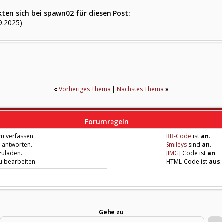
ten sich bei spawn02 für diesen Post:
9.2025)
«
Vorheriges Thema
|
Nächstes Thema
»
Forumregeln
u verfassen.
BB-Code
ist
an
.
u antworten.
Smileys
sind
an
.
zuladen.
[IMG]
Code ist
an
.
zu bearbeiten.
HTML-Code ist
aus
.
Gehe zu