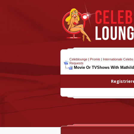
Celeblounge | Promis | Internationale Celebs
Requests
Movie Or TVShows With Mathild
Registrier