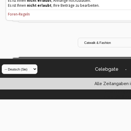
Es ist Ihnen
nicht erlaubt
, Anhänge hochzuladen.
Es ist Ihnen
nicht erlaubt
, Ihre Beiträge zu bearbeiten.
Foren-Regeln
Celebgate
-
Alle Zeitangaben i
Powered by vBul
Copyright ©2000 