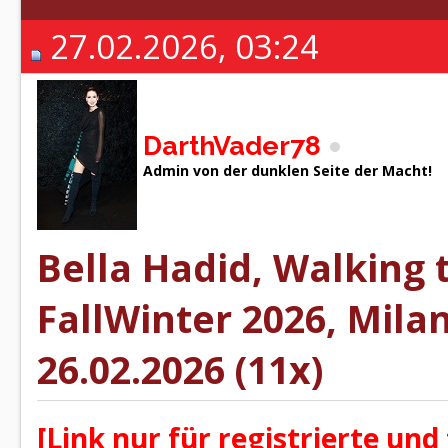
27.02.2026, 03:24
DarthVader78
Admin von der dunklen Seite der Macht!
Bella Hadid, Walking 
FallWinter 2026, Mila
26.02.2026 (11x)
[Link nur für registrierte und