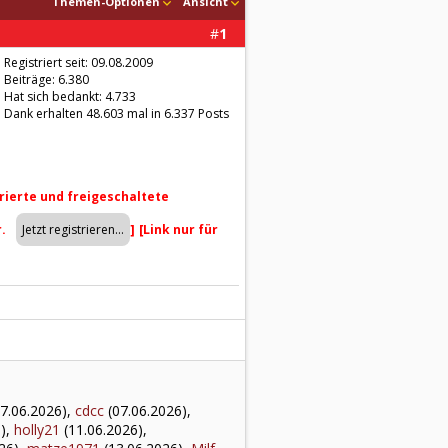
Themen-Optionen
Ansicht
#
1
Registriert seit: 09.08.2009
Beiträge: 6.380
Hat sich bedankt: 4.733
Dank erhalten 48.603 mal in 6.337 Posts
trierte und freigeschaltete
r.
]
[Link nur für
7.06.2026),
cdcc
(07.06.2026),
),
holly21
(11.06.2026),