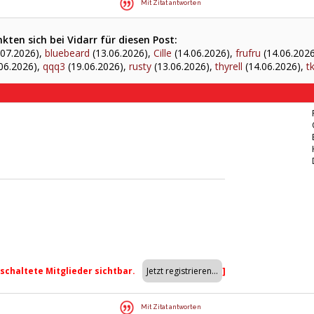
Mit Zitat antworten
ten sich bei Vidarr für diesen Post:
.07.2026),
bluebeard
(13.06.2026),
Cille
(14.06.2026),
frufru
(14.06.202
06.2026),
qqq3
(19.06.2026),
rusty
(13.06.2026),
thyrell
(14.06.2026),
t
eschaltete Mitglieder sichtbar.
]
Mit Zitat antworten