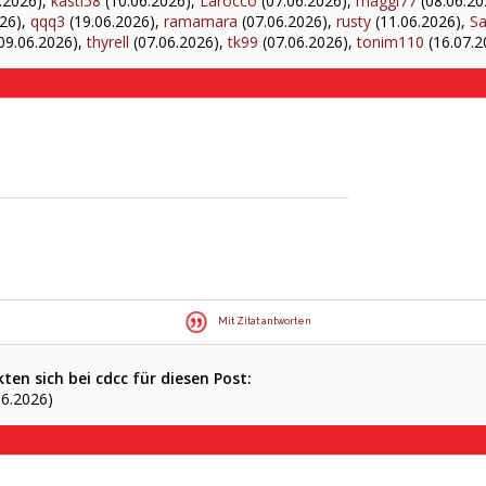
.2026),
kasti58
(10.06.2026),
Larocco
(07.06.2026),
maggi77
(08.06.20
26),
qqq3
(19.06.2026),
ramamara
(07.06.2026),
rusty
(11.06.2026),
S
09.06.2026),
thyrell
(07.06.2026),
tk99
(07.06.2026),
tonim110
(16.07.2
Mit Zitat antworten
en sich bei cdcc für diesen Post:
06.2026)