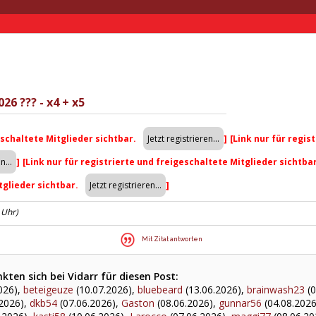
26 ??? - x4 + x5
eschaltete Mitglieder sichtbar.
]
[Link nur für regis
]
[Link nur für registrierte und freigeschaltete Mitglieder sichtba
tglieder sichtbar.
]
Uhr)
Mit Zitat antworten
ten sich bei Vidarr für diesen Post:
026),
beteigeuze
(10.07.2026),
bluebeard
(13.06.2026),
brainwash23
(0
2026),
dkb54
(07.06.2026),
Gaston
(08.06.2026),
gunnar56
(04.08.2026