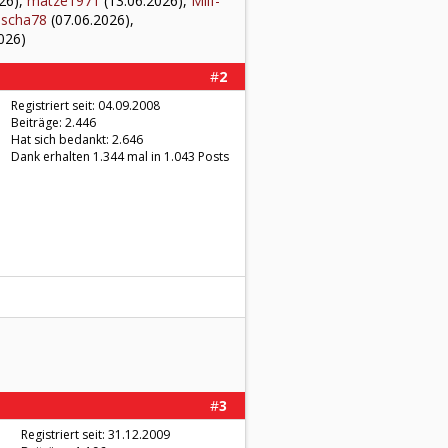
26),
matze1971
(13.06.2026),
Milf-
ascha78
(07.06.2026),
026)
#
2
Registriert seit: 04.09.2008
Beiträge: 2.446
Hat sich bedankt: 2.646
Dank erhalten 1.344 mal in 1.043 Posts
#
3
Registriert seit: 31.12.2009