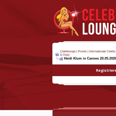
Celeblounge | Promis | Internationale Celebs
& Oops
Heidi Klum in Cannes 20.05.2026
Registrier