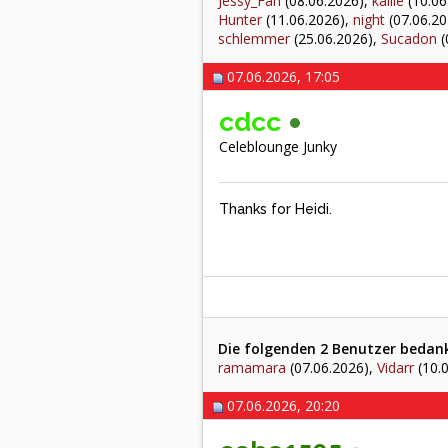
Jessy_Fan
(08.06.2026),
kallie
(10.06
Hunter
(11.06.2026),
night
(07.06.20
schlemmer
(25.06.2026),
Sucadon
(
07.06.2026, 17:05
cdcc
Celeblounge Junky
Thanks for Heidi.
Die folgenden 2 Benutzer bedankt
ramamara
(07.06.2026),
Vidarr
(10.
07.06.2026, 20:20