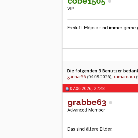
cobe1505
VIP
Freiluft-Möpse sind immer gerne
Die folgenden 3 Benutzer bedank
gunnar56
(04.08.2026),
ramamara
(
07.06.2026, 22:48
grabbe63
Advanced Member
Das sind ältere Bilder.