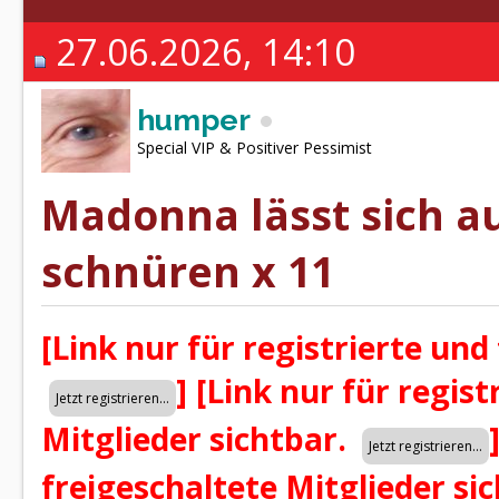
27.06.2026, 14:10
humper
Special VIP & Positiver Pessimist
Madonna lässt sich a
schnüren x 11
[Link nur für registrierte und
]
[Link nur für regist
Mitglieder sichtbar.
freigeschaltete Mitglieder si