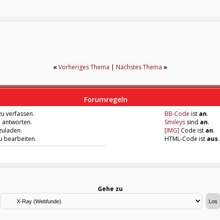
«
Vorheriges Thema
|
Nächstes Thema
»
Forumregeln
u verfassen.
BB-Code
ist
an
.
u antworten.
Smileys
sind
an
.
zuladen.
[IMG]
Code ist
an
.
zu bearbeiten.
HTML-Code ist
aus
.
Gehe zu