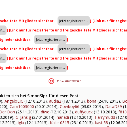
eschaltete Mitglieder sichtbar.
]
[Link nur für regis
]
[Link nur für registrierte und freigeschaltete Mitglieder sichtba
tglieder sichtbar.
]
eschaltete Mitglieder sichtbar.
]
[Link nur für regis
]
[Link nur für registrierte und freigeschaltete Mitglieder sichtba
tglieder sichtbar.
]
Mit Zitat antworten
kten sich bei SimonSlpr für diesen Post:
9),
AngeloLIC
(12.10.2013),
audia2
(18.11.2013),
bona
(24.10.2013),
Bo
020),
Cam1003000
(20.01.2014),
Cowboy66
(03.03.2019),
DataDS9
(1
Der Don
(25.11.2013),
diwe
(12.10.2013),
duffyduck
(13.10.2013),
f818
3.2019),
G_Jansig
(27.01.2014),
hanadi
(12.10.2013),
Harrymudd
(12.10
12.2013),
igla
(12.11.2013),
Kalle-0815
(23.10.2013),
kasti58
(12.06.20