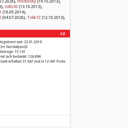
07.2026),
modorsky
(19.10.2013),
3),
rollo30
(13.10.2013),
1
(16.05.2014),
l
(04.07.2026),
Tolik72
(12.10.2013),
#
2
Registriert seit: 23.01.2019
Ort: Nordalpen😉
Beiträge: 15.141
Hat sich bedankt: 126.896
Dank erhalten 31.647 mal in 12.441 Posts