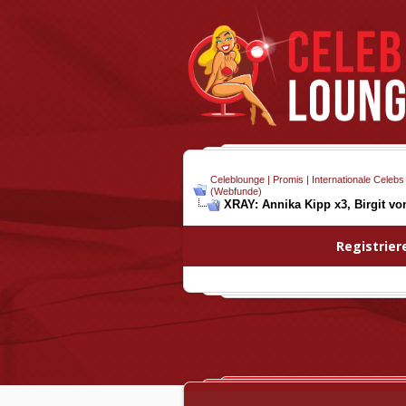
Celeblounge | Promis | Internationale Celebs
(Webfunde)
XRAY: Annika Kipp x3, Birgit vo
Registrier