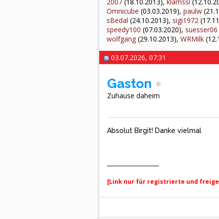
2007
(18.10.2013),
klamssi
(12.10.2
Omnicube
(03.03.2019),
paulw
(21.1
sBedal
(24.10.2013),
sigi1972
(17.11
speedy100
(07.03.2020),
suesser06
wolfgang
(29.10.2013),
WRMilk
(12.
03.07.2026, 07:31
Gaston
Zuhause daheim
Absolut Birgit! Danke vielmal
[Link nur für registrierte und freig