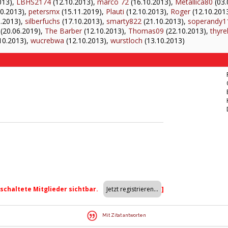
013),
LBHS2174
(12.10.2013),
marco 72
(16.10.2013),
Metallica80
(03.
0.2013),
petersmx
(15.11.2019),
Plauti
(12.10.2013),
Roger
(12.10.201
.2013),
silberfuchs
(17.10.2013),
smarty822
(21.10.2013),
soperandy1
(20.06.2019),
The Barber
(12.10.2013),
Thomas09
(22.10.2013),
thyrel
10.2013),
wucrebwa
(12.10.2013),
wurstloch
(13.10.2013)
eschaltete Mitglieder sichtbar.
]
Mit Zitat antworten