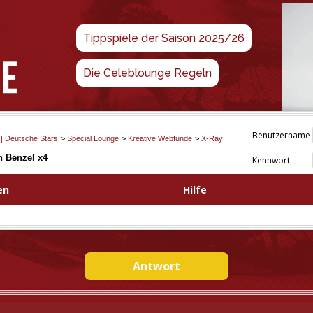
Tippspiele der Saison 2025/26
Die Celeblounge Regeln
Benutzername
 | Deutsche Stars
>
Special Lounge
>
Kreative Webfunde
>
X-Ray
n Benzel x4
Kennwort
en
Hilfe
Antwort