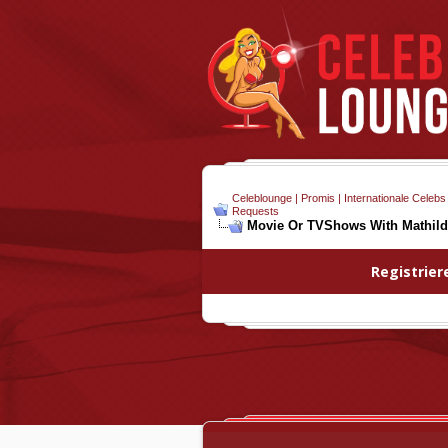
Celeblounge | Promis | Internationale Celebs
Requests
Movie Or TVShows With Mathild
Registrier