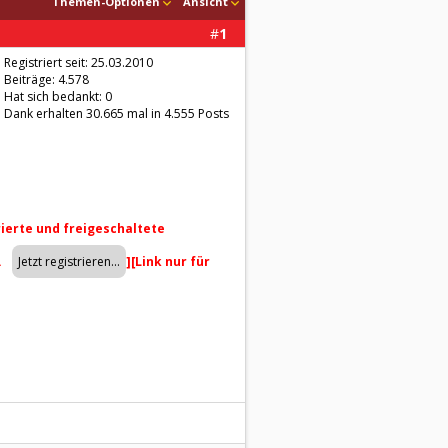
Themen-Optionen
Ansicht
#
1
Registriert seit: 25.03.2010
Beiträge: 4.578
Hat sich bedankt: 0
Dank erhalten 30.665 mal in 4.555 Posts
trierte und freigeschaltete
.
]
[Link nur für