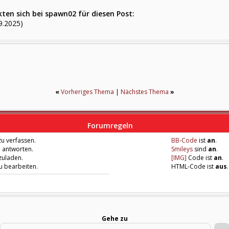
ten sich bei spawn02 für diesen Post:
9.2025)
«
Vorheriges Thema
|
Nächstes Thema
»
Forumregeln
u verfassen.
BB-Code
ist
an
.
u antworten.
Smileys
sind
an
.
zuladen.
[IMG]
Code ist
an
.
zu bearbeiten.
HTML-Code ist
aus
.
Gehe zu