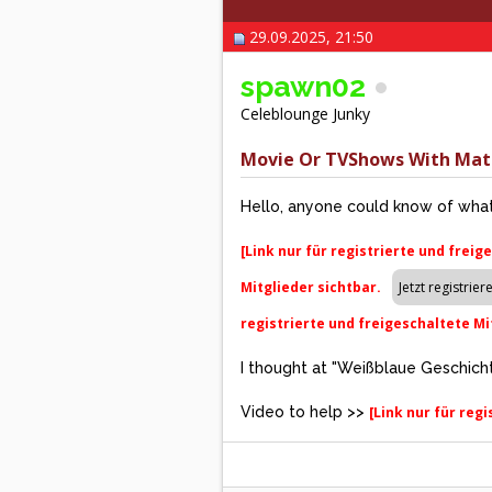
29.09.2025, 21:50
spawn02
Celeblounge Junky
Movie Or TVShows With Mat
Hello, anyone could know of what
[Link nur für registrierte und freig
Mitglieder sichtbar.
registrierte und freigeschaltete Mi
I thought at "Weißblaue Geschicht
Video to help >>
[Link nur für reg