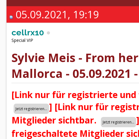
05.09.2021, 19:19
cellrx10
Special VIP
Sylvie Meis - From he
Mallorca - 05.09.2021 
[Link nur für registrierte und
]
[Link nur für regist
Mitglieder sichtbar.
freigeschaltete Mitglieder si