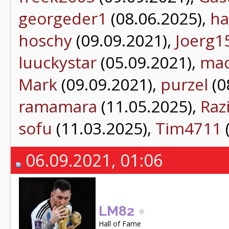
georgeder1
(08.06.2025),
ha
hoschy
(09.09.2021),
Joerg1
luuckystar
(05.09.2021),
mad
Mark
(09.09.2021),
purzel
(0
ramamara
(11.05.2025),
Raz
sofu
(11.03.2025),
Tim4711
06.09.2021, 01:06
LM82
Hall of Fame