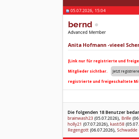
05.07.2026, 15:04
bernd
Advanced Member
Anita Hofmann -vieeel Sche
[Link nur für registrierte und freig
Mitglieder sichtbar.
registrierte und freigeschaltete Mi
Die folgenden 18 Benutzer bedank
brainwash23
(05.07.2026),
Brille
(06
holly21
(07.07.2026),
kasti58
(05.07
Regengott
(06.07.2026),
Schwadde