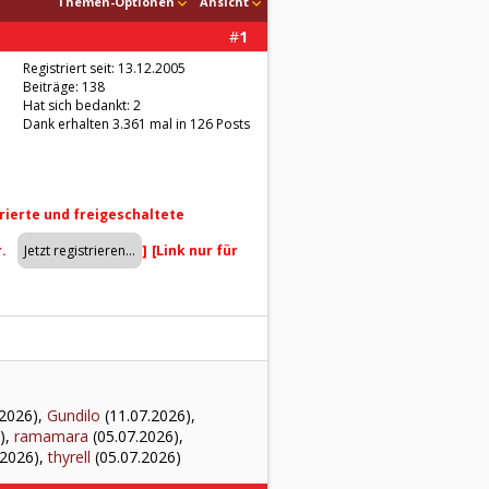
Themen-Optionen
Ansicht
#
1
Registriert seit: 13.12.2005
Beiträge: 138
Hat sich bedankt: 2
Dank erhalten 3.361 mal in 126 Posts
trierte und freigeschaltete
r.
]
[Link nur für
.2026),
Gundilo
(11.07.2026),
),
ramamara
(05.07.2026),
.2026),
thyrell
(05.07.2026)