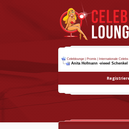
Celeblounge | Promis | Internationale Celebs
Anita Hofmann -vieeel Schenkel
Registrier