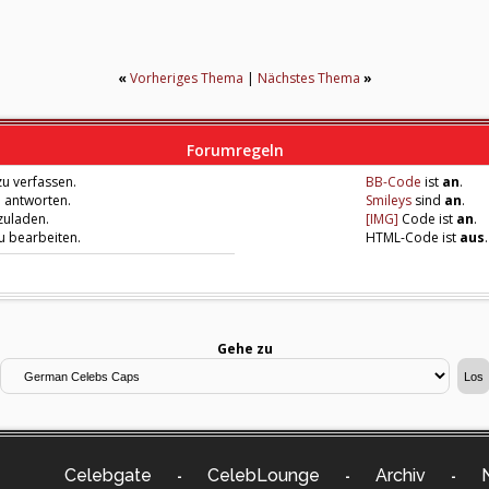
«
Vorheriges Thema
|
Nächstes Thema
»
Forumregeln
u verfassen.
BB-Code
ist
an
.
u antworten.
Smileys
sind
an
.
zuladen.
[IMG]
Code ist
an
.
zu bearbeiten.
HTML-Code ist
aus
.
Gehe zu
Celebgate
CelebLounge
Archiv
-
-
-