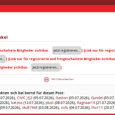
nkel
eschaltete Mitglieder sichtbar.
]
[Link nur für regis
]
[Link nur für registrierte und freigeschaltete Mitglieder sichtba
tglieder sichtbar.
]
Mit Zitat antworten
ten sich bei bernd für diesen Post:
.07.2026),
CIVIC_EJ2
(05.07.2026),
Gaston
(05.07.2026),
Gundel
(05.07
.2026),
katzea
(12.07.2026),
plust
(08.07.2026),
Ragnaar14
(21.07.2026
(09.07.2026),
skull1968
(03.08.2026),
sofu
(06.07.2026),
thx111
(20.07