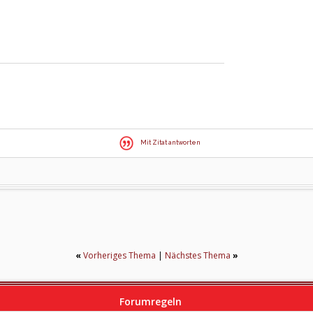
Mit Zitat antworten
«
Vorheriges Thema
|
Nächstes Thema
»
Forumregeln