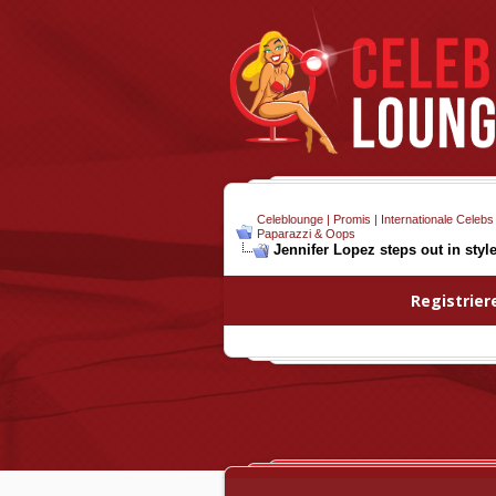
Celeblounge | Promis | Internationale Celebs
Paparazzi & Oops
Jennifer Lopez steps out in styl
Registrier