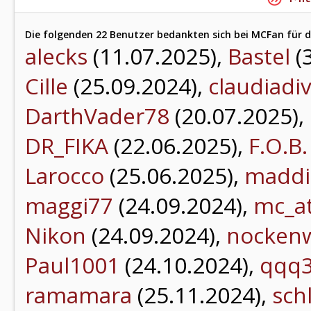
Die folgenden 22 Benutzer bedankten sich bei MCFan für d
alecks
(11.07.2025),
Bastel
(
Cille
(25.09.2024),
claudiadi
DarthVader78
(20.07.2025),
DR_FIKA
(22.06.2025),
F.O.B.
Larocco
(25.06.2025),
maddi
maggi77
(24.09.2024),
mc_a
Nikon
(24.09.2024),
nockenw
Paul1001
(24.10.2024),
qqq
ramamara
(25.11.2024),
sch