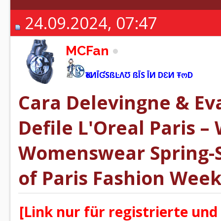
24.09.2024, 07:47
MCFan
ҠöИĪƓSßĿΛƱ ßĪS ĪИ DƐИ ŦოD
Cara Delevingne & Ev
Defile L'Oreal Paris 
Womenswear Spring-S
of Paris Fashion Week
[Link nur für registrierte und