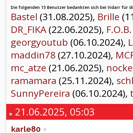
Die folgenden 15 Benutzer bedankten sich bei Vidarr für di
Bastel
(31.08.2025),
Brille
(1
DR_FIKA
(22.06.2025),
F.O.B.
georgyoutub
(06.10.2024),
L
maddin78
(27.10.2024),
MC
mc_atze
(21.06.2025),
nocke
ramamara
(25.11.2024),
sch
SunnyPereira
(06.10.2024),
21.06.2025, 05:03
karle80