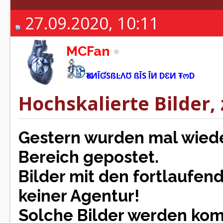
27.09.2020, 10:11
MCFan
ҠöИĪƓSßĿΛƱ ßĪS ĪИ DƐИ ŦოD
Hochskalierte Bilder, 
Gestern wurden mal wiede
Bereich gepostet.
Bilder mit den fortlaufen
keiner Agentur!
Solche Bilder werden kom