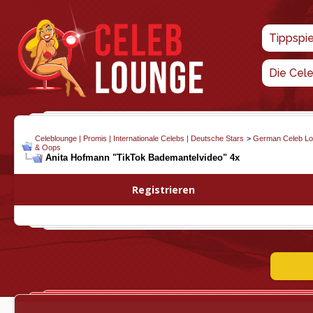
Tippspi
Die Cel
Celeblounge | Promis | Internationale Celebs | Deutsche Stars
>
German Celeb L
& Oops
Anita Hofmann "TikTok Bademantelvideo" 4x
Registrieren