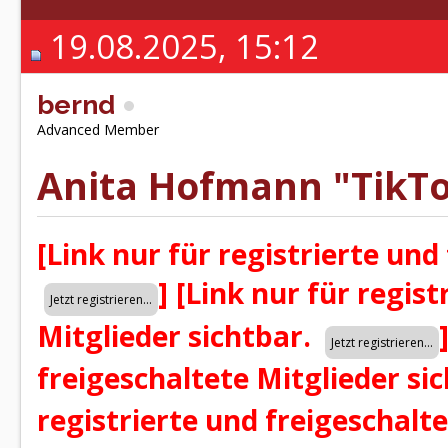
19.08.2025, 15:12
bernd
Advanced Member
Anita Hofmann "TikT
[Link nur für registrierte und
]
[Link nur für regist
Mitglieder sichtbar.
freigeschaltete Mitglieder si
registrierte und freigeschalt