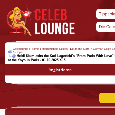
Tippspi
Die Cel
Celeblounge | Promis | Internationale Celebs | Deutsche Stars
>
German Celeb L
& Oops
Heidi Klum exits the Karl Lagerfeld's "From Paris With Love"
at the Yoyo in Paris - 01.10.2025 X15
Registrieren