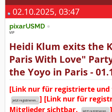
02.10.2025, 03:47
pixarUSMD
VIP
Heidi Klum exits the 
Paris With Love" Part
the Yoyo in Paris - 01
[Link nur für registrierte und
]
[Link nur für regist
Mitglieder sichtbar.