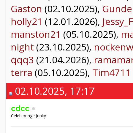
Gaston
(02.10.2025),
Gunde
holly21
(12.01.2026),
Jessy_
manston21
(05.10.2025),
ma
night
(23.10.2025),
nockenw
qqq3
(21.04.2026),
ramama
terra
(05.10.2025),
Tim4711
02.10.2025, 17:17
cdcc
Celeblounge Junky