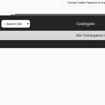
Celebgate
-
Alle Zeitangaben i
Powered by vBul
Copyright ©2000 