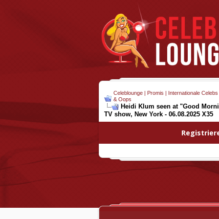
Celeblounge | Promis | Internationale Celebs
& Oops
Heidi Klum seen at "Good Morni
TV show, New York - 06.08.2025 X35
Registrier