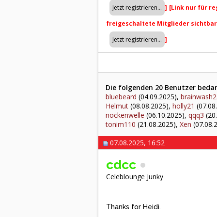
]
[Link nur für r
freigeschaltete Mitglieder sichtba
]
Die folgenden 20 Benutzer bedan
bluebeard
(04.09.2025),
brainwash2
Helmut
(08.08.2025),
holly21
(07.08
nockenwelle
(06.10.2025),
qqq3
(20
tonim110
(21.08.2025),
Xen
(07.08.
07.08.2025, 16:52
cdcc
Celeblounge Junky
Thanks for Heidi.