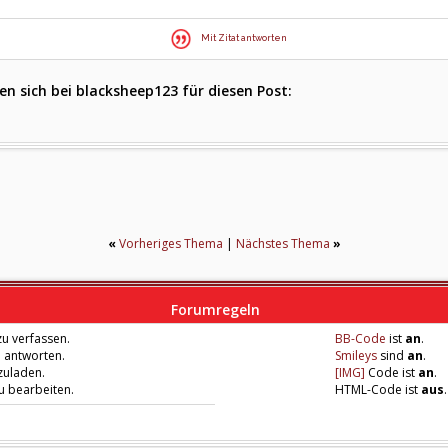
Mit Zitat antworten
n sich bei blacksheep123 für diesen Post:
«
Vorheriges Thema
|
Nächstes Thema
»
Forumregeln
u verfassen.
BB-Code
ist
an
.
u antworten.
Smileys
sind
an
.
zuladen.
[IMG]
Code ist
an
.
zu bearbeiten.
HTML-Code ist
aus
.