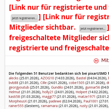
[Link nur für registrierte und
]
[Link nur für regist
Mitglieder sichtbar.
freigeschaltete Mitglieder si
registrierte und freigeschalt
Mit
Die folgenden 51 Benutzer bedankten sich bei pixarUSMD f
alecks
(25.01.2026),
AZOG10
(14.03.2026),
Bastel
(04.04.2026),
bvb88
(21.01.2026),
Cille
(24.01.2026),
cobe1505
(21.01.2026),
d
georgyoutub
(25.01.2026),
Gundilo
(24.01.2026),
gunnar56
(04.0
Helmut
(21.01.2026),
holly21
(24.01.2026),
Holpert
(14.02.2026)
kasti58
(31.03.2026),
maggi77
(21.01.2026),
matze1971
(23.01.
MorpheusX
(21.01.2026),
padewe
(02.04.2026),
Paul1001
(27.01
rainer555
(Gestern),
ramamara
(21.01.2026),
rusty
(21.01.2026)