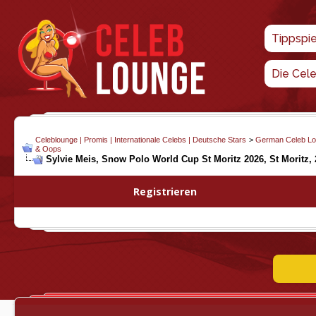
Tippspi
Die Cel
Celeblounge | Promis | Internationale Celebs | Deutsche Stars
>
German Celeb L
& Oops
Sylvie Meis, Snow Polo World Cup St Moritz 2026, St Moritz, 
Registrieren