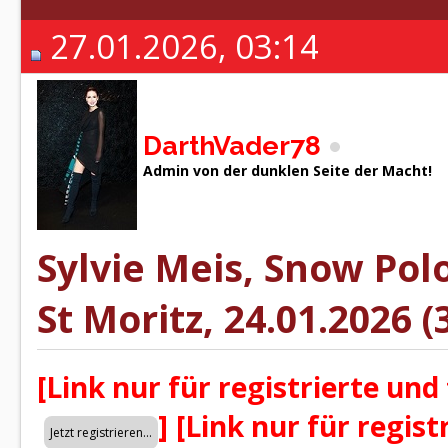
27.01.2026, 03:14
DarthVader78
Admin von der dunklen Seite der Macht!
Sylvie Meis, Snow Pol
St Moritz, 24.01.2026 (
[Link nur für registrierte und
]
[Link nur für regist