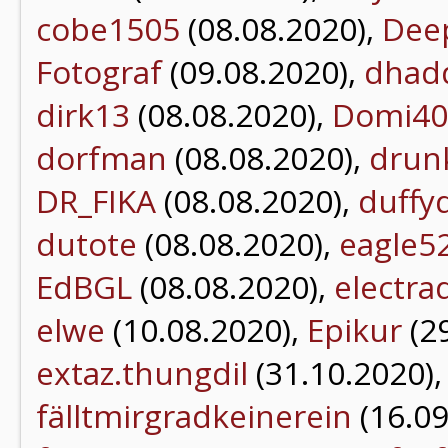
cobe1505
(08.08.2020),
Dee
Fotograf
(09.08.2020),
dhad
dirk13
(08.08.2020),
Domi40
dorfman
(08.08.2020),
drun
DR_FIKA
(08.08.2020),
duffy
dutote
(08.08.2020),
eagle5
EdBGL
(08.08.2020),
electra
elwe
(10.08.2020),
Epikur
(2
extaz.thungdil
(31.10.2020)
fälltmirgradkeinerein
(16.09