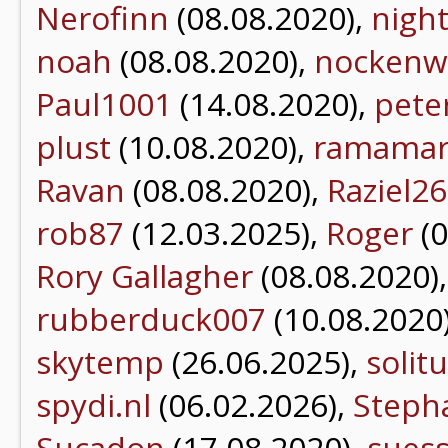
Nerofinn
(08.08.2020),
nigh
noah
(08.08.2020),
nockenw
Paul1001
(14.08.2020),
pete
plust
(10.08.2020),
ramamar
Ravan
(08.08.2020),
Raziel26
rob87
(12.03.2025),
Roger
(0
Rory Gallagher
(08.08.2020)
rubberduck007
(10.08.2020
skytemp
(26.06.2025),
solit
spydi.nl
(06.02.2026),
Steph
Sucadon
(17.08.2020),
sues