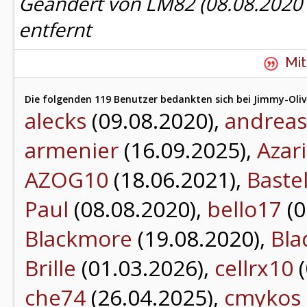
Geändert von LM82 (08.08.202
entfernt
Mit
Die folgenden 119 Benutzer bedankten sich bei Jimmy-Olive
alecks
(09.08.2020),
andrea
armenier
(16.09.2025),
Azari
AZOG10
(18.06.2021),
Baste
Paul
(08.08.2020),
bello17
(0
Blackmore
(19.08.2020),
Bla
Brille
(01.03.2026),
cellrx10
(
che74
(26.04.2025),
cmykos