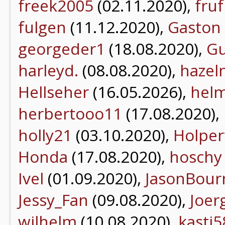
freek2005
(02.11.2020),
fruf
fulgen
(11.12.2020),
Gaston
georgeder1
(18.08.2020),
Gu
harleyd.
(08.08.2020),
hazel
Hellseher
(16.05.2026),
helm
herbertooo11
(17.08.2020),
holly21
(03.10.2020),
Holper
Honda
(17.08.2020),
hoschy
Ivel
(01.09.2020),
JasonBour
Jessy_Fan
(09.08.2020),
Joer
wilhelm
(10.08.2020),
kasti5