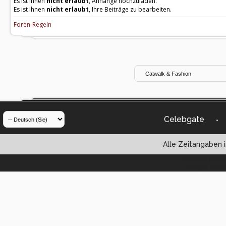
Es ist Ihnen
nicht erlaubt
, Anhänge hochzuladen.
Es ist Ihnen
nicht erlaubt
, Ihre Beiträge zu bearbeiten.
Foren-Regeln
Celebgate
-
Alle Zeitangaben i
Powered by vBul
Copyright ©2000 