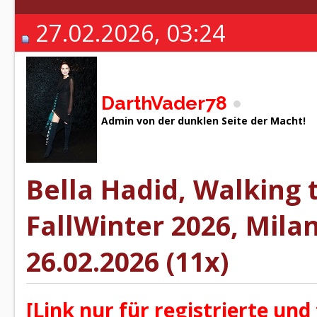
27.02.2026, 03:24
DarthVader78
Admin von der dunklen Seite der Macht!
Bella Hadid, Walking 
FallWinter 2026, Mila
26.02.2026 (11x)
[Link nur für registrierte und