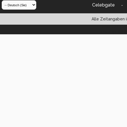
Celebgate
-
Alle Zeitangaben i
Powered by vBul
Copyright ©2000 