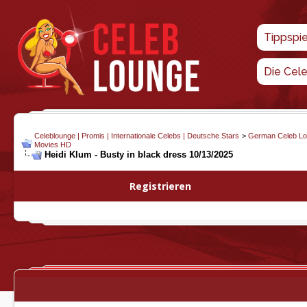
Tippspi
Die Cel
Celeblounge | Promis | Internationale Celebs | Deutsche Stars
>
German Celeb L
Movies HD
Heidi Klum - Busty in black dress 10/13/2025
Registrieren