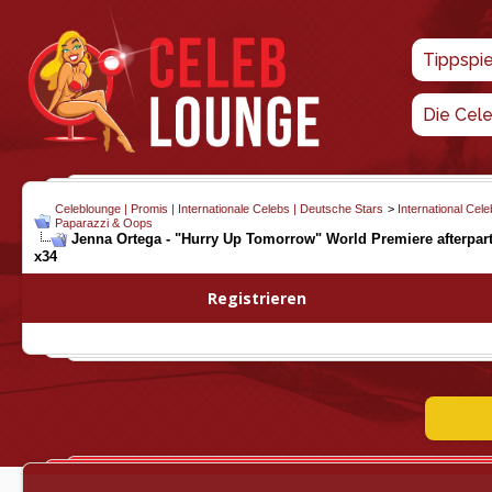
Tippspi
Die Cel
Celeblounge | Promis | Internationale Celebs | Deutsche Stars
>
International Cel
Paparazzi & Oops
Jenna Ortega - "Hurry Up Tomorrow" World Premiere afterpart
x34
Registrieren