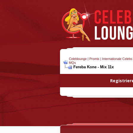
Celeblounge | Promis | Internationale Celebs
MQs
Fereba Kone - Mix 11x
Registrier