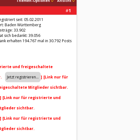
Themen-Optionen
Ansicht
#
1
egistriert seit: 05.02.2011
rt: Baden Württemberg
eiträge: 33.902
at sich bedankt: 39.056
ank erhalten 194.767 mal in 30.792 Posts
trierte und freigeschaltete
r.
]
[Link nur für
reigeschaltete Mitglieder sichtbar.
]
[Link nur für registrierte und
tglieder sichtbar.
]
[Link nur für registrierte und
tglieder sichtbar.