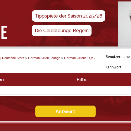
Tippspiele der Saison 2025/26
Die Celeblounge Regeln
Benutzername
 | Deutsche Stars
>
German Celeb Lounge
>
German Celebs LQs /
Kennwort
en
Hilfe
Antwort