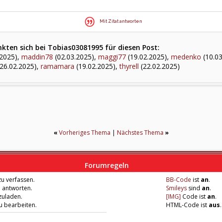
Mit Zitat antworten
kten sich bei Tobias03081995 für diesen Post:
.2025),
maddin78
(02.03.2025),
maggi77
(19.02.2025),
medenko
(10.03
26.02.2025),
ramamara
(19.02.2025),
thyrell
(22.02.2025)
«
Vorheriges Thema
|
Nächstes Thema
»
Forumregeln
u verfassen.
BB-Code
ist
an
.
u antworten.
Smileys
sind
an
.
zuladen.
[IMG]
Code ist
an
.
zu bearbeiten.
HTML-Code ist
aus
.